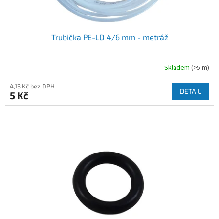
ů
Trubička PE-LD 4/6 mm - metráž
Skladem
(>5 m)
4,13 Kč bez DPH
DETAIL
5 Kč