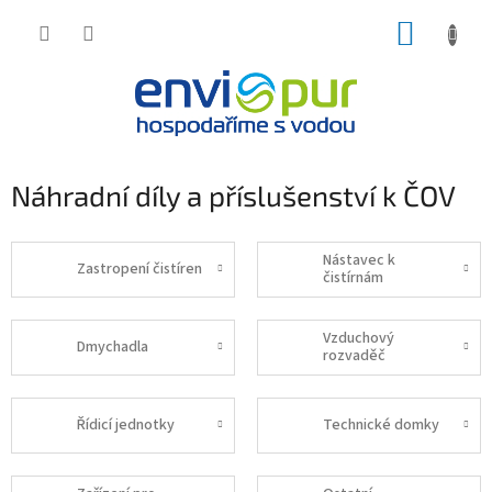
Přejít
NÁKUP
na
obsah
KOŠÍK
Náhradní díly a příslušenství k ČOV
Nástavec k
Zastropení čistíren
čistírnám
Vzduchový
Dmychadla
rozvaděč
Řídicí jednotky
Technické domky