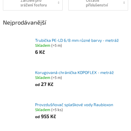
Zařízení pro
Ostatní
srážení fosforu
příslušenství
Nejprodávanější
Trubička PE-LD 6/8 mm různé barvy - metráž
Skladem
(>5 m)
6 Kč
Korugovaná chránička KOPOFLEX - metráž
Skladem
(>5 m)
27 Kč
od
Provzdušňovač splaškové vody Raubioxon
Skladem
(>5 ks)
955 Kč
od