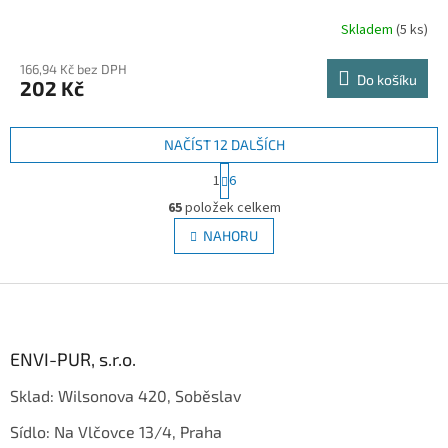
Skladem
(5 ks)
166,94 Kč bez DPH
Do košíku
202 Kč
NAČÍST 12 DALŠÍCH
S
1
6
t
O
r
65
položek celkem
v
á
l
NAHORU
n
á
k
d
o
v
Z
a
á
c
á
n
í
p
í
p
a
ENVI-PUR, s.r.o.
r
t
v
Sklad: Wilsonova 420, Soběslav
í
k
y
Sídlo: Na Vlčovce 13/4, Praha
v