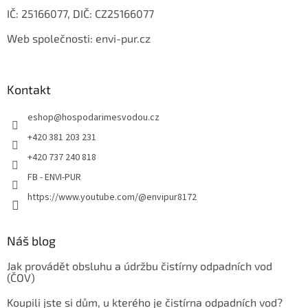
ý
IČ: 25166077, DIČ: CZ25166077
p
i
Web společnosti: envi-pur.cz
s
u
Kontakt
eshop
@
hospodarimesvodou.cz
+420 381 203 231
+420 737 240 818
FB - ENVI-PUR
https://www.youtube.com/@envipur8172
Náš blog
Jak provádět obsluhu a údržbu čistírny odpadních vod
(ČOV)
Koupili jste si dům, u kterého je čistírna odpadních vod?