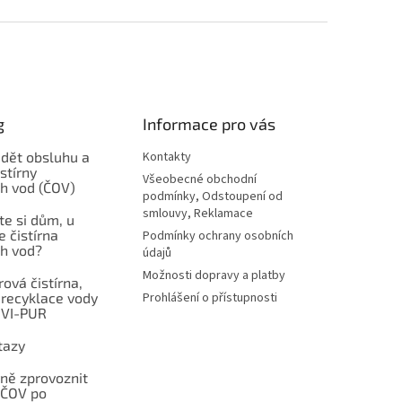
g
Informace pro vás
ádět obsluhu a
Kontakty
stírny
Všeobecné obchodní
h vod (ČOV)
podmínky, Odstoupení od
smlouvy, Reklamace
ste si dům, u
e čistírna
Podmínky ochrany osobních
h vod?
údajů
Možnosti dopravy a platby
ová čistírna,
 recyklace vody
Prohlášení o přístupnosti
NVI-PUR
tazy
vně zprovoznit
 ČOV po