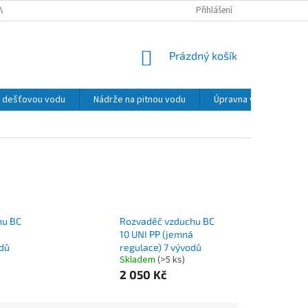
VY, REKLAMACE
PODMÍNKY OCHRANY OSOBNÍCH ÚDAJŮ
Přihlášení
MOŽNOSTI 
NÁKUPNÍ
Prázdný košík
KOŠÍK
na dešťovou vodu
Nádrže na pitnou vodu
Úpravna vody
La
hu BC
Rozvaděč vzduchu BC
10 UNI PP (jemná
odů
regulace) 7 vývodů
Skladem
(>5 ks)
2 050 Kč