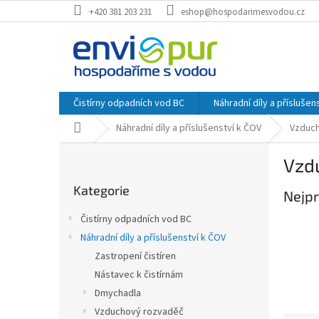
Přejít
+420 381 203 231
eshop@hospodarimesvodou.cz
na
obsah
Čistírny odpadních vod BC
Náhradní díly a příslušen
Domů
Náhradní díly a příslušenství k ČOV
Vzduc
P
Vzd
o
Přeskočit
s
Kategorie
kategorie
Nejpr
t
r
Čistírny odpadních vod BC
a
Náhradní díly a příslušenství k ČOV
n
Zastropení čistíren
n
í
Nástavec k čistírnám
p
Dmychadla
a
Vzduchový rozvaděč