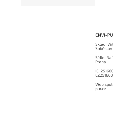
Z
á
p
a
t
ENVI-PUR
í
Sklad: Wi
Soběslav
Sídlo: Na
Praha
IČ: 251660
CZ251660
Web spole
pur.cz