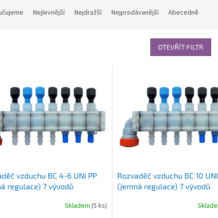
učujeme
Nejlevnější
Nejdražší
Nejprodávanější
Abecedně
OTEVŘÍT FILTR
děč vzduchu BC 4-6 UNI PP
Rozvaděč vzduchu BC 10 UNI
á regulace) 7 vývodů
(jemná regulace) 7 vývodů
Skladem
(5 ks)
Sklad