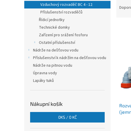
Ř
n
Vzduchový rozvaděč BC 4 - 12
a
e
Dopor
Příslušenství rozvaděčů
z
l
e
Řídicí jednotky
n
Technické domky
í
Zařízení pro srážení fosforu
p
V
Ostatní příslušenství
r
ý
Nádrže na dešťovou vodu
o
p
Příslušenství k nádržím na dešťovou vodu
d
i
u
Nádrže na pitnou vodu
s
k
Úpravna vody
p
t
r
Lapáky tuků
ů
o
d
u
Nákupní košík
Rozva
k
(jemn
t
0
KS /
0 KČ
ů