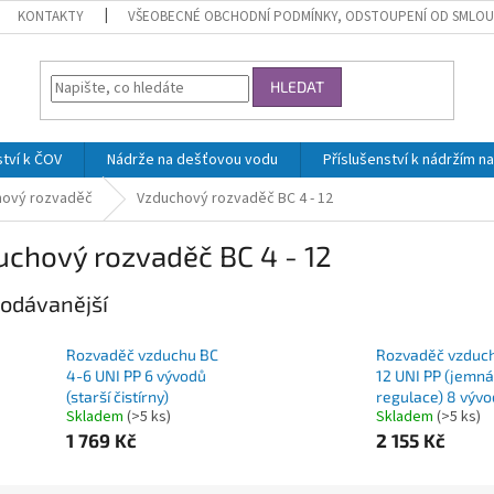
KONTAKTY
VŠEOBECNÉ OBCHODNÍ PODMÍNKY, ODSTOUPENÍ OD SMLOU
HLEDAT
ství k ČOV
Nádrže na dešťovou vodu
Příslušenství k nádržím 
hový rozvaděč
Vzduchový rozvaděč BC 4 - 12
uchový rozvaděč BC 4 - 12
odávanější
Rozvaděč vzduchu BC
Rozvaděč vzduc
4-6 UNI PP 6 vývodů
12 UNI PP (jemná
(starší čistírny)
regulace) 8 výv
Skladem
(>5 ks)
Skladem
(>5 ks)
1 769 Kč
2 155 Kč