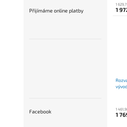
1 629,
1 97
Přijímáme online platby
Rozva
vývod
1 461,
Facebook
1 76