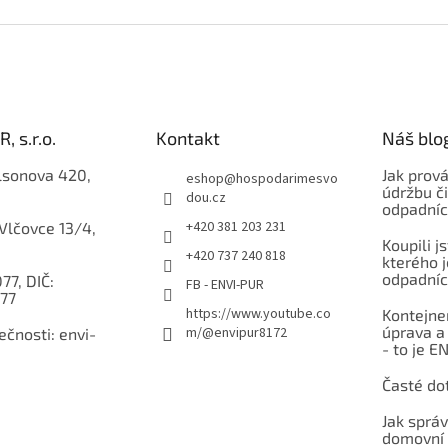
O
v
l
á
d
a
c
í
, s.r.o.
Kontakt
Náš blo
p
r
lsonova 420,
Jak prov
eshop
@
hospodarimesvo
v
údržbu či
dou.cz
odpadníc
k
+420 381 203 231
 Vlčovce 13/4,
y
Koupili j
v
+420 737 240 818
kterého j
ý
odpadníc
77, DIČ:
FB - ENVI-PUR
p
77
i
https://www.youtube.co
Kontejner
s
úprava a
m/@envipur8172
čnosti: envi-
u
- to je E
Časté do
Jak sprá
domovní