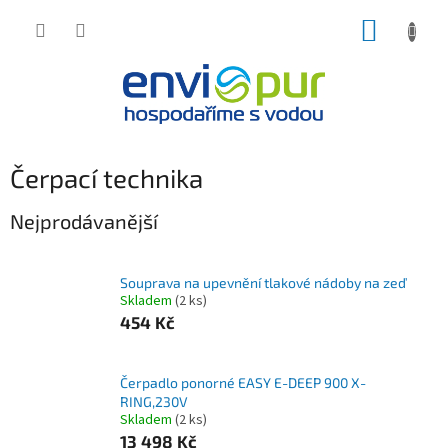
Přejít
NÁKUP
na
obsah
KOŠÍK
Čerpací technika
Nejprodávanější
Souprava na upevnění tlakové nádoby na zeď
Skladem
(2 ks)
454 Kč
Čerpadlo ponorné EASY E-DEEP 900 X-
RING,230V
Skladem
(2 ks)
13 498 Kč