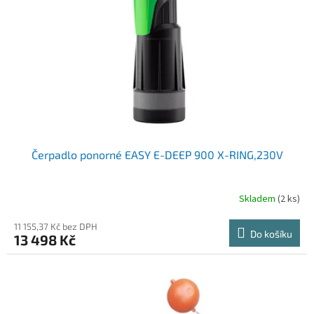
p
r
o
d
u
k
t
ů
Čerpadlo ponorné EASY E-DEEP 900 X-RING,230V
Skladem
(2 ks)
11 155,37 Kč bez DPH
Do košíku
13 498 Kč