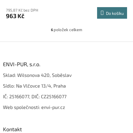
795,87 Kč bez DPH
Do košíku
963 Kč
6
položek celkem
O
v
l
Z
á
á
d
p
a
a
ENVI-PUR, s.r.o.
c
t
í
Sklad: Wilsonova 420, Soběslav
í
p
r
Sídlo: Na Vlčovce 13/4, Praha
v
k
IČ: 25166077, DIČ: CZ25166077
y
v
Web společnosti: envi-pur.cz
ý
p
i
s
Kontakt