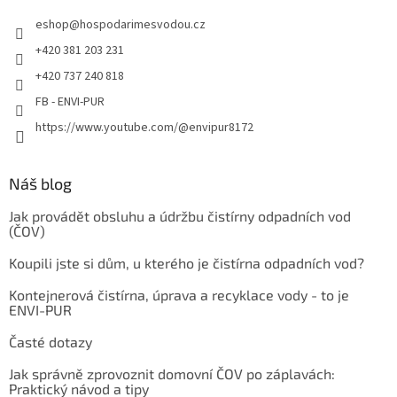
u
eshop
@
hospodarimesvodou.cz
+420 381 203 231
+420 737 240 818
FB - ENVI-PUR
https://www.youtube.com/@envipur8172
Náš blog
Jak provádět obsluhu a údržbu čistírny odpadních vod
(ČOV)
Koupili jste si dům, u kterého je čistírna odpadních vod?
Kontejnerová čistírna, úprava a recyklace vody - to je
ENVI-PUR
Časté dotazy
Jak správně zprovoznit domovní ČOV po záplavách:
Praktický návod a tipy