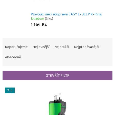
Plovoucí sací souprava EASY E-DEEP X-Ring
Skladem
(3 ks)
1 164 Kč
Ř
a
Doporučujeme
Nejlevnější
Nejdražší
Nejprodávanější
z
e
Abecedně
n
í
p
OTEVŘÍT FILTR
r
o
V
Tip
d
ý
u
p
k
i
t
s
ů