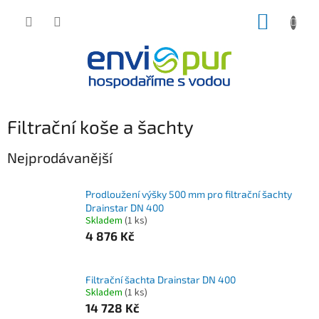
Přejít
NÁKUP
na
obsah
KOŠÍK
Filtrační koše a šachty
Nejprodávanější
Prodloužení výšky 500 mm pro filtrační šachty
Drainstar DN 400
Skladem
(1 ks)
4 876 Kč
Filtrační šachta Drainstar DN 400
Skladem
(1 ks)
14 728 Kč