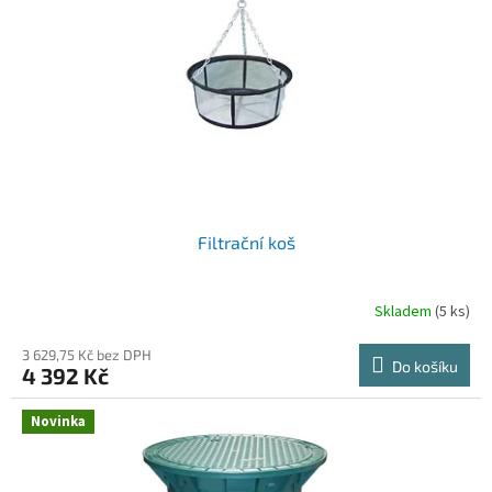
p
r
o
d
u
k
t
ů
Filtrační koš
Skladem
(5 ks)
3 629,75 Kč bez DPH
Do košíku
4 392 Kč
Novinka