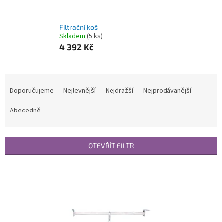
Filtrační koš
Skladem
(5 ks)
4 392 Kč
Ř
a
Doporučujeme
Nejlevnější
Nejdražší
Nejprodávanější
z
e
Abecedně
n
í
p
OTEVŘÍT FILTR
r
o
V
d
ý
u
p
k
i
t
s
ů