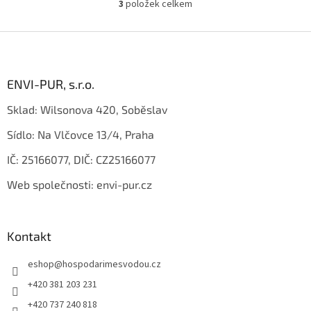
3
položek celkem
O
v
l
Z
á
á
d
p
a
a
ENVI-PUR, s.r.o.
c
t
í
Sklad: Wilsonova 420, Soběslav
í
p
r
Sídlo: Na Vlčovce 13/4, Praha
v
k
IČ: 25166077, DIČ: CZ25166077
y
v
Web společnosti: envi-pur.cz
ý
p
i
s
Kontakt
u
eshop
@
hospodarimesvodou.cz
+420 381 203 231
+420 737 240 818