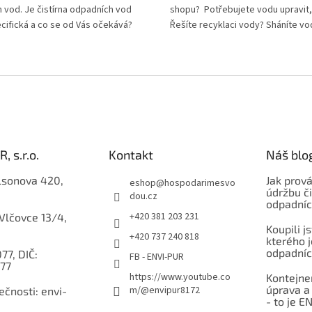
 vod. Je čistírna odpadních vod
shopu? Potřebujete vodu upravit, 
cifická a co se od Vás očekává?
Řešíte recyklaci vody? Sháníte vod
, s.r.o.
Kontakt
Náš blo
lsonova 420,
Jak prov
eshop
@
hospodarimesvo
údržbu či
dou.cz
odpadníc
+420 381 203 231
 Vlčovce 13/4,
Koupili j
+420 737 240 818
kterého j
odpadníc
77, DIČ:
FB - ENVI-PUR
77
https://www.youtube.co
Kontejner
úprava a
m/@envipur8172
čnosti: envi-
- to je E