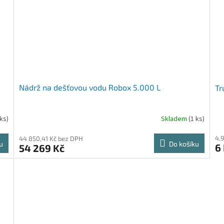
Nádrž na dešťovou vodu Robox 5.000 L
Tr
 ks)
Skladem
(1 ks)
4,
44 850,41 Kč bez DPH
u
Do košíku
6
54 269 Kč