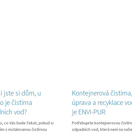
i jste si dům, u
Kontejnerová čistírna
o je čistírna
úprava a recyklace vo
ních vod?
je ENVI-PUR
i, co Vás bude čekat, pokud si
Potřebujete kontejnerovou čistír
ům s instalovanou čistírnou
odpadních vod, která není na naš