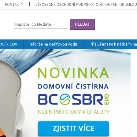
KONTAKTY
VŠEOBECNÉ OBCHODNÍ PODMÍNKY, ODSTOUPENÍ OD SMLOU
HLEDAT
ství k ČOV
Nádrže na dešťovou vodu
Příslušenství k nádržím 