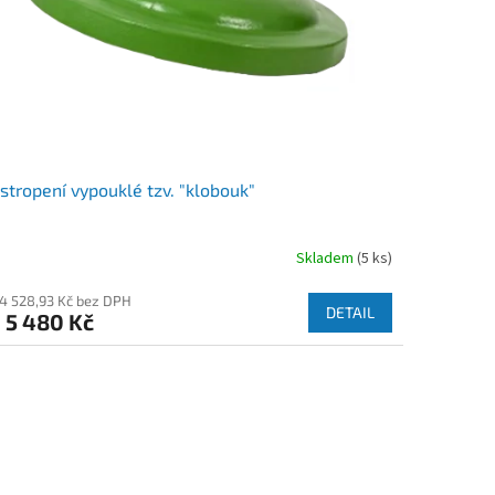
stropení vypouklé tzv. "klobouk"
Skladem
(5 ks)
 4 528,93 Kč bez DPH
DETAIL
5 480 Kč
d