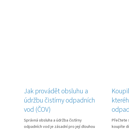
Jak provádět obsluhu a
Koupil
údržbu čistírny odpadních
kteréh
vod (ČOV)
odpad
Správná obsluha a údržba čistírny
Přečtete s
odpadních vod je zásadní pro její dlouhou
koupíte d