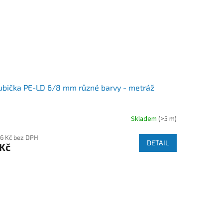
ubička PE-LD 6/8 mm různé barvy - metráž
Skladem
(>5 m)
96 Kč bez DPH
DETAIL
 Kč