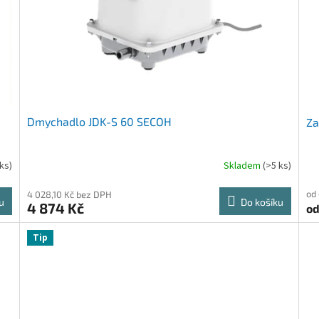
Dmychadlo JDK-S 60 SECOH
Za
ks)
Skladem
(>5 ks)
od
4 028,10 Kč bez DPH
u
Do košíku
4 874 Kč
o
Tip