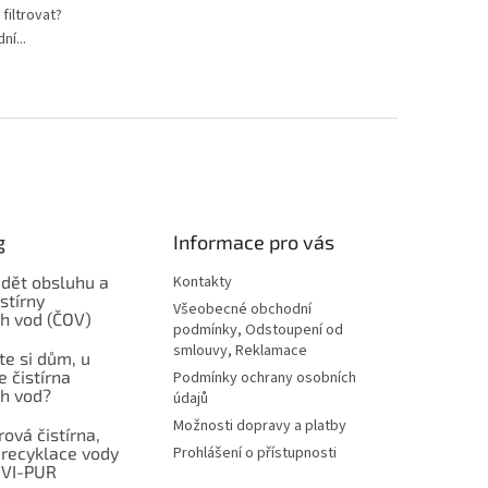
filtrovat?
ní...
g
Informace pro vás
ádět obsluhu a
Kontakty
stírny
Všeobecné obchodní
h vod (ČOV)
podmínky, Odstoupení od
smlouvy, Reklamace
ste si dům, u
e čistírna
Podmínky ochrany osobních
h vod?
údajů
Možnosti dopravy a platby
ová čistírna,
 recyklace vody
Prohlášení o přístupnosti
NVI-PUR