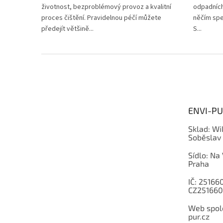
životnost, bezproblémový provoz a kvalitní
odpadních
proces čištění. Pravidelnou péčí můžete
něčím spe
předejít většině...
S...
Z
á
p
a
t
ENVI-PUR
í
Sklad: Wi
Soběslav
Sídlo: Na
Praha
IČ: 251660
CZ251660
Web spole
pur.cz