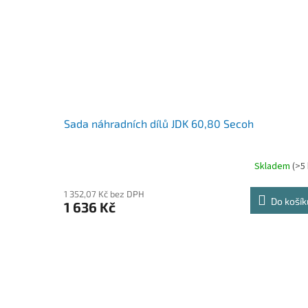
Sada náhradních dílů JDK 60,80 Secoh
Skladem
(>5 
1 352,07 Kč bez DPH
Do košík
1 636 Kč