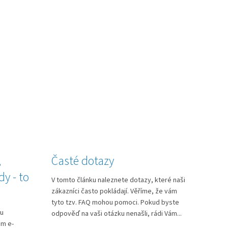
,
Časté dotazy
dy - to
V tomto článku naleznete dotazy, které naši
zákazníci často pokládají. Věříme, že vám
tyto tzv. FAQ mohou pomoci. Pokud byste
nu
odpověď na vaši otázku nenašli, rádi Vám...
em e-