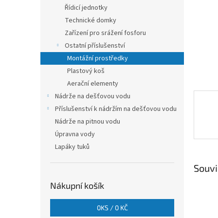
n
Řídicí jednotky
e
Technické domky
l
Zařízení pro srážení fosforu
Ostatní příslušenství
Montážní prostředky
Plastový koš
Aerační elementy
Nádrže na dešťovou vodu
Příslušenství k nádržím na dešťovou vodu
Nádrže na pitnou vodu
Úpravna vody
Lapáky tuků
Souvi
Nákupní košík
0
KS /
0 KČ