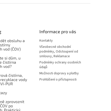
g
Informace pro vás
ádět obsluhu a
Kontakty
stírny
Všeobecné obchodní
h vod (ČOV)
podmínky, Odstoupení od
smlouvy, Reklamace
ste si dům, u
e čistírna
Podmínky ochrany osobních
h vod?
údajů
Možnosti dopravy a platby
ová čistírna,
 recyklace vody
Prohlášení o přístupnosti
NVI-PUR
tazy
vně zprovoznit
 ČOV po
h: Praktický