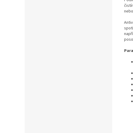
čist
nebo
Antiv
spotř
např
posou
Para