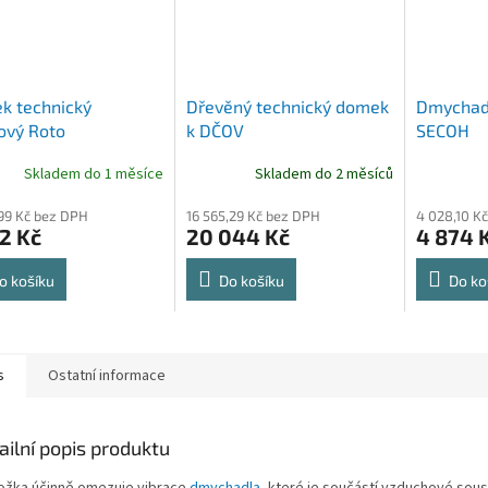
k technický
Dřevěný technický domek
Dmychad
ový Roto
k DČOV
SECOH
Skladem do 1 měsíce
Skladem do 2 měsíců
99 Kč bez DPH
16 565,29 Kč bez DPH
4 028,10 K
2 Kč
20 044 Kč
4 874 
o košíku
Do košíku
Do ko
s
Ostatní informace
ailní popis produktu
ožka účinně omezuje vibrace
dmychadla
, které je součástí vzduchové sou