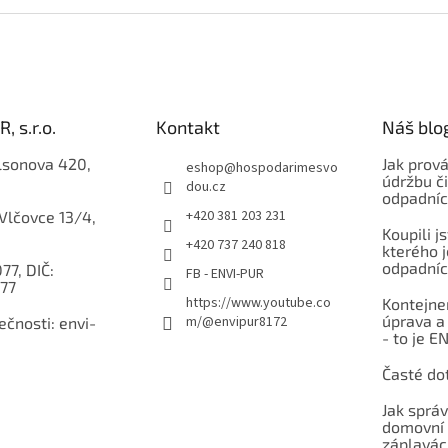
, s.r.o.
Kontakt
Náš blo
lsonova 420,
Jak prov
eshop
@
hospodarimesvo
údržbu či
dou.cz
odpadníc
+420 381 203 231
 Vlčovce 13/4,
Koupili j
+420 737 240 818
kterého j
odpadníc
77, DIČ:
FB - ENVI-PUR
77
https://www.youtube.co
Kontejner
úprava a
m/@envipur8172
čnosti: envi-
- to je E
Časté do
Jak sprá
domovní
záplavác