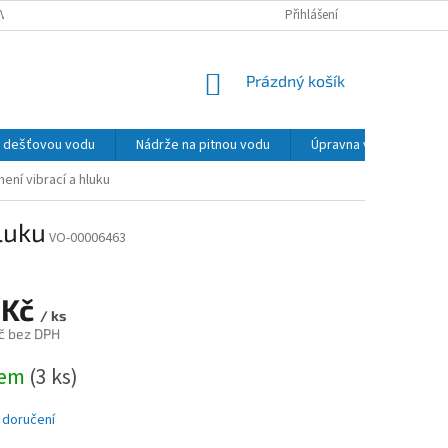
VY, REKLAMACE
PODMÍNKY OCHRANY OSOBNÍCH ÚDAJŮ
Přihlášení
MOŽNOSTI 
NÁKUPNÍ
Prázdný košík
KOŠÍK
na dešťovou vodu
Nádrže na pitnou vodu
Úpravna vody
La
mení vibrací a hluku
luku
VO-00006463
 Kč
/ ks
č bez DPH
dem
(3 ks)
 doručení