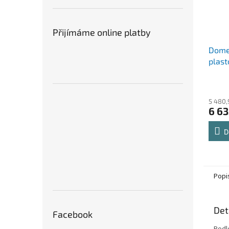
Přijímáme online platby
Dome
plast
5 480,
6 63
D
Popi
Det
Facebook
Podl