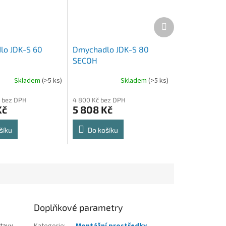
Další
produkt
lo JDK-S 60
Dmychadlo JDK-S 80
SECOH
Skladem
(>5 ks)
Skladem
(>5 ks)
č bez DPH
4 800 Kč bez DPH
Kč
5 808 Kč
šíku
Do košíku
Doplňkové parametry
stavy
Kategorie
:
Montážní prostředky