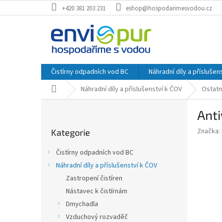
Přejít
+420 381 203 231
eshop@hospodarimesvodou.cz
na
obsah
Čistírny odpadních vod BC
Náhradní díly a příslušen
Domů
Náhradní díly a příslušenství k ČOV
Ostatn
P
Anti
o
Přeskočit
s
Značka:
Kategorie
kategorie
t
r
Čistírny odpadních vod BC
a
Náhradní díly a příslušenství k ČOV
n
Zastropení čistíren
n
í
Nástavec k čistírnám
p
Dmychadla
a
Vzduchový rozvaděč