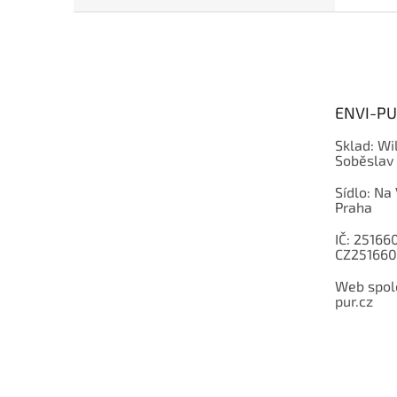
Z
á
p
a
t
ENVI-PUR
í
Sklad: Wi
Soběslav
Sídlo: Na
Praha
IČ: 251660
CZ251660
Web spole
pur.cz