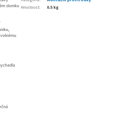
ckém domku
Hmotnost
:
0.5 kg
í
hniku,
movolnému
mychadla
ečná