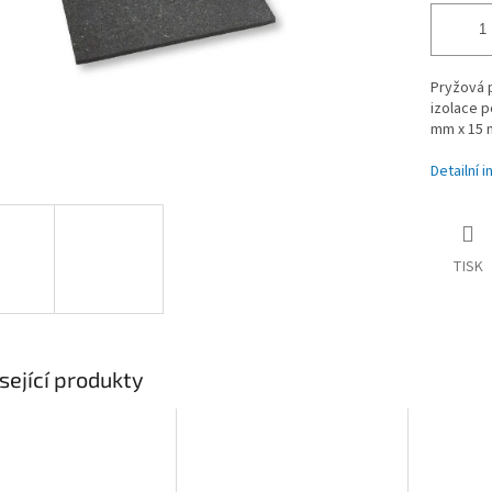
Pryžová p
izolace p
mm x 15 
Detailní 
TISK
sející produkty