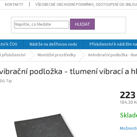
KONTAKTY
VŠEOBECNÉ OBCHODNÍ PODMÍNKY, ODSTOUPENÍ OD SMLOU
HLEDAT
ství k ČOV
Nádrže na dešťovou vodu
Příslušenství k nádržím 
í příslušenství
Montážní prostředky
Antivibrační podložka - tlu
vibrační podložka - tlumení vibrací a h
DG Tip
223
184,30 K
Měrná
Skla
cena:
Možnosti