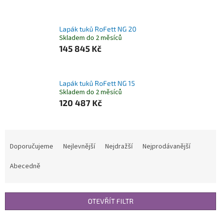
Lapák tuků RoFett NG 20
Skladem do 2 měsíců
145 845 Kč
Lapák tuků RoFett NG 15
Skladem do 2 měsíců
120 487 Kč
Ř
a
Doporučujeme
Nejlevnější
Nejdražší
Nejprodávanější
z
e
Abecedně
n
í
p
OTEVŘÍT FILTR
r