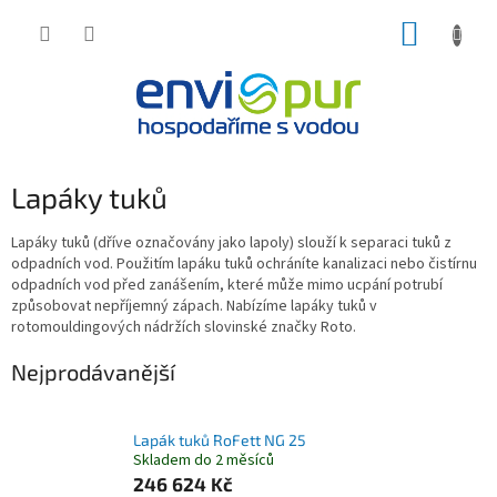
Přejít
NÁKUP
na
obsah
KOŠÍK
Lapáky tuků
Lapáky tuků (dříve označovány jako lapoly) slouží k separaci tuků z
odpadních vod. Použitím lapáku tuků ochráníte kanalizaci nebo čistírnu
odpadních vod před zanášením, které může mimo ucpání potrubí
způsobovat nepříjemný zápach. Nabízíme lapáky tuků v
rotomouldingových nádržích slovinské značky Roto.
Nejprodávanější
Lapák tuků RoFett NG 25
Skladem do 2 měsíců
246 624 Kč