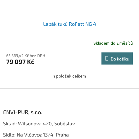
Lapák tuků RoFett NG 4
Skladem do 2 měsíců
65 369,42 Kč bez DPH
Do košíku
79 097 Kč
7
položek celkem
O
v
l
Z
á
á
d
p
a
a
ENVI-PUR, s.r.o.
c
t
í
Sklad: Wilsonova 420, Soběslav
í
p
r
Sídlo: Na Vlčovce 13/4, Praha
v