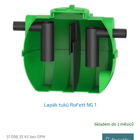
o
V
d
ý
u
p
k
i
t
s
ů
p
r
o
d
u
k
t
ů
Lapák tuků RoFett NG 1
Skladem do 2 měsíců
31 098,35 Kč bez DPH
Do košíku