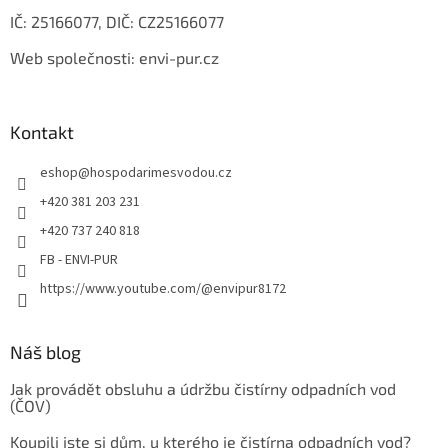
k
IČ: 25166077, DIČ: CZ25166077
y
v
Web společnosti: envi-pur.cz
ý
p
i
s
Kontakt
u
eshop
@
hospodarimesvodou.cz
+420 381 203 231
+420 737 240 818
FB - ENVI-PUR
https://www.youtube.com/@envipur8172
Náš blog
Jak provádět obsluhu a údržbu čistírny odpadních vod
(ČOV)
Koupili jste si dům, u kterého je čistírna odpadních vod?