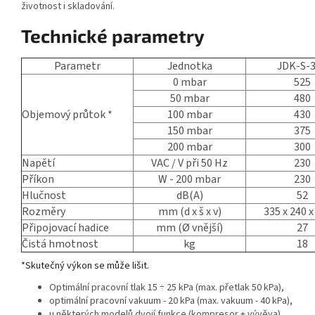
životnost i skladování.
Technické parametry
Parametr
Jednotka
JDK-S-
0 mbar
525
50 mbar
480
Objemový průtok *
100 mbar
430
150 mbar
375
200 mbar
300
Napětí
VAC / V při 50 Hz
230
Příkon
W - 200 mbar
230
Hlučnost
dB(A)
52
Rozměry
mm (d x š x v)
335 x 240 x
Připojovací hadice
mm (Ø vnější)
27
Čistá hmotnost
kg
18
*Skutečný výkon se může lišit.
Optimální pracovní tlak 15 ÷ 25 kPa (max. přetlak 50 kPa),
optimální pracovní vakuum - 20 kPa (max. vakuum - 40 kPa),
u některých modelů dvojí funkce (kompresor + vývěva),