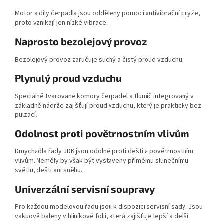
Motor a díly čerpadla jsou odděleny pomocí antivibrační pryže,
proto vznikají jen nízké vibrace.
Naprosto bezolejový provoz
Bezolejový provoz zaručuje suchý a čistý proud vzduchu.
Plynulý proud vzduchu
Speciálně tvarované komory čerpadel a tlumič integrovaný v
základně nádrže zajišťují proud vzduchu, který je prakticky bez
pulzací.
Odolnost proti povětrnostním vlivům
Dmychadla řady JDK jsou odolné proti dešti a povětrnostním
vlivům. Neměly by však být vystaveny přímému slunečnímu
světlu, dešti ani sněhu.
Univerzální servisní soupravy
Pro každou modelovou řadu jsou k dispozici servisní sady. Jsou
vakuově baleny v hliníkové folii, která zajišťuje lepší a delší