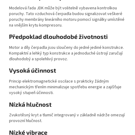
Modelová řada JDK může být volitelně vybavena kontrolkou
poruchy. Tato vzduchová čerpadla budou signalizovat veškeré
poruchy membrány lineárního motoru pomocí signálky umístěné
na vnějším krytu kompresoru.
Předpoklad dlouhodobé životnosti
Motor a díly čerpadla jsou sloučeny do jedné jediné konstrukce.
Kompaktní a lehký typ konstrukce a jednoduché ústrojí zaručují
dlouhodobý a spolehlivý provoz.
Vysoká účinnost
Princip elektromagnetické oscilace s prakticky žádným
mechanickým třením minimalizuje spotřebu energie a zajišťuje
vysoký stupeň účinnosti.
Nízká hlučnost
Zvukotěsný kryt a tlumič integrovaný v základně nádrže omezují
provozní hlučnost.
Nízké vibrace