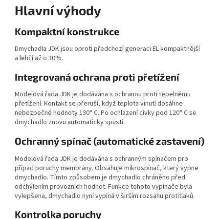
Hlavní výhody
Kompaktní konstrukce
Dmychadla JDK jsou oproti předchozí generaci EL kompaktnější
a lehčí až o 30%.
Integrovaná ochrana proti přetížení
Modelová řada JDK je dodávána s ochranou proti tepelnému
přetížení. Kontakt se přeruší, když teplota vinutí dosáhne
nebezpečné hodnoty 130° C. Po ochlazení cívky pod 120° C se
dmychadlo znovu automaticky spustí.
Ochranný spínač (automatické zastavení)
Modelová řada JDK je dodávána s ochranným spínačem pro
případ poruchy membrány. Obsahuje mikrospínač, který vypne
dmychadlo. Tímto způsobem je dmychadlo chráněno před
odchýlením provozních hodnot. Funkce tohoto vypínače byla
vylepšena, dmychadlo nyní vypíná v širším rozsahu protitlaků.
Kontrolka poruchy