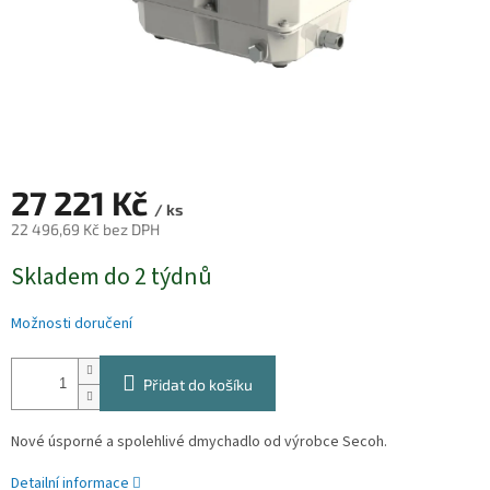
27 221 Kč
/ ks
22 496,69 Kč bez DPH
Měrná
Skladem do 2 týdnů
cena:
Možnosti doručení
Přidat do košíku
Nové úsporné a spolehlivé dmychadlo od výrobce Secoh.
Detailní informace