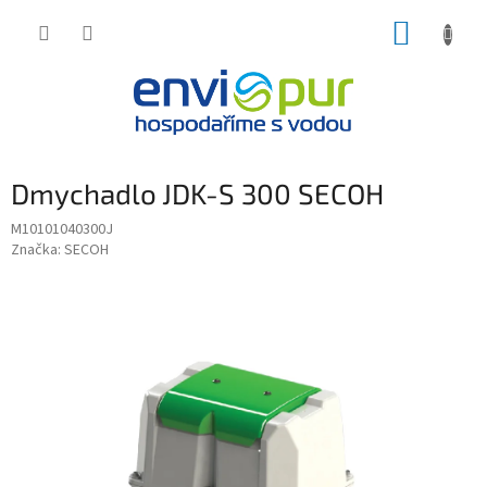
Přejít
NÁKUP
na
obsah
KOŠÍK
Dmychadlo JDK-S 300 SECOH
M10101040300J
Značka:
SECOH