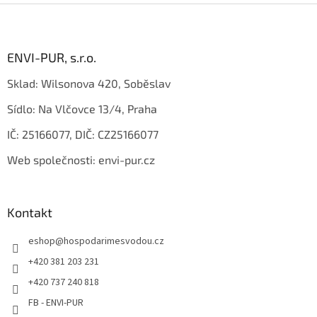
Z
á
p
a
ENVI-PUR, s.r.o.
t
Sklad: Wilsonova 420, Soběslav
í
Sídlo: Na Vlčovce 13/4, Praha
IČ: 25166077, DIČ: CZ25166077
Web společnosti: envi-pur.cz
Kontakt
eshop
@
hospodarimesvodou.cz
+420 381 203 231
+420 737 240 818
FB - ENVI-PUR