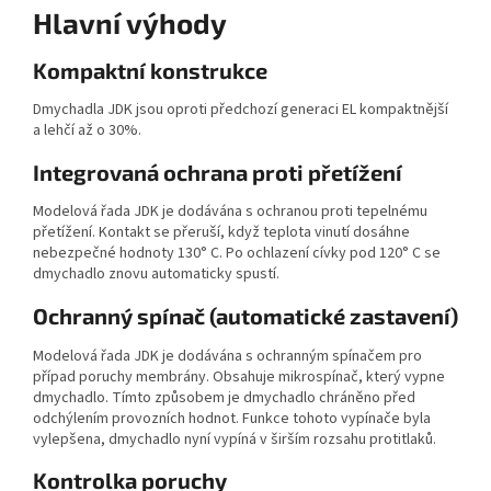
Hlavní výhody
Kompaktní konstrukce
Dmychadla JDK jsou oproti předchozí generaci EL kompaktnější
a lehčí až o 30%.
Integrovaná ochrana proti přetížení
Modelová řada JDK je dodávána s ochranou proti tepelnému
přetížení. Kontakt se přeruší, když teplota vinutí dosáhne
nebezpečné hodnoty 130° C. Po ochlazení cívky pod 120° C se
dmychadlo znovu automaticky spustí.
Ochranný spínač (automatické zastavení)
Modelová řada JDK je dodávána s ochranným spínačem pro
případ poruchy membrány. Obsahuje mikrospínač, který vypne
dmychadlo. Tímto způsobem je dmychadlo chráněno před
odchýlením provozních hodnot. Funkce tohoto vypínače byla
vylepšena, dmychadlo nyní vypíná v širším rozsahu protitlaků.
Kontrolka poruchy