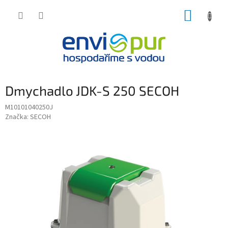
Přejít
NÁKUP
na
obsah
KOŠÍK
Dmychadlo JDK-S 250 SECOH
M10101040250J
Značka:
SECOH