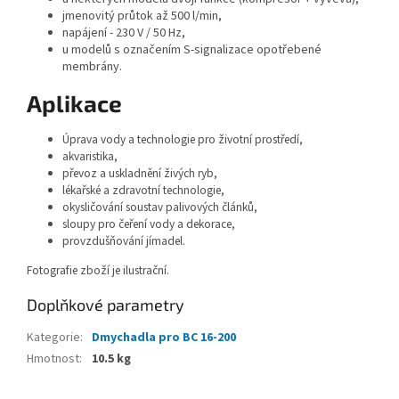
jmenovitý průtok až 500 l/min,
napájení - 230 V / 50 Hz,
u modelů s označením S-signalizace opotřebené
membrány.
Aplikace
Úprava vody a technologie pro životní prostředí,
akvaristika,
převoz a uskladnění živých ryb,
lékařské a zdravotní technologie,
okysličování soustav palivových článků,
sloupy pro čeření vody a dekorace,
provzdušňování jímadel.
Fotografie zboží je ilustrační.
Doplňkové parametry
Kategorie
:
Dmychadla pro BC 16-200
Hmotnost
:
10.5 kg