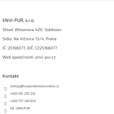
Z
á
p
a
ENVI-PUR, s.r.o.
t
Sklad: Wilsonova 420, Soběslav
í
Sídlo: Na Vlčovce 13/4, Praha
IČ: 25166077, DIČ: CZ25166077
Web společnosti: envi-pur.cz
Kontakt
eshop
@
hospodarimesvodou.cz
+420 381 203 231
+420 737 240 818
FB - ENVI-PUR