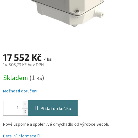
17 552 Kč
/ ks
14 505,79 Kč bez DPH
Měrná
Skladem
(1 ks)
cena:
Možnosti doručení
Přidat do košíku
Nové úsporné a spolehlivé dmychadlo od výrobce Secoh.
Detailní informace