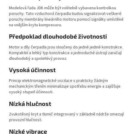
Modelová řada JDK může být volitelně vybavena kontrolkou
poruchy. Tato vzduchová čerpadla budou signalizovat veškeré
poruchy membrány lineárního motoru pomocí signálky umístěné
na vnějším krytu kompresoru.
Předpoklad dlouhodobé životnosti
Motor a díly čerpadla jsou sloučeny do jedné jediné konstrukce.
Kompaktní a lehký typ konstrukce a jednoduché ústrojí zaručují
dlouhodobý a spolehlivý provoz.
Vysoká účinnost
Princip elektromagnetické oscilace s prakticky žádným
mechanickým třením minimalizuje spotřebu energie a zajišťuje
vysoký stupeň účinnosti.
Nízká hlučnost
Zvukotěsný kryt a tlumič integrovaný v základně nádrže omezují
provozní hlučnost.
Nízké vibrace