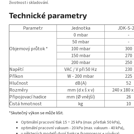
životnost i skladování.
Technické parametry
Parametr
Jednotka
JDK-S-
0 mbar
-
50 mbar
-
Objemový průtok *
100 mbar
300
150 mbar
270
200 mbar
250
Napětí
VAC / V při 50 Hz
230
Příkon
W - 200 mbar
225
Hlučnost
dB(A)
52
Rozměry
mm (d x š x v)
240 x 180 x
Připojovací hadice
mm (Ø vnější)
26
Čistá hmotnost
kg
10
*Skutečný výkon se může lišit.
Optimální pracovní tlak 15 ÷ 25 kPa (max. přetlak 50 kPa),
optimální pracovní vakuum - 20 kPa (max. vakuum - 40 kPa),
u některých modelů dvojí funkce (kompresor + vývěva),