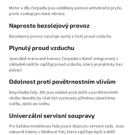
Motor a díly čerpadla jsou odděleny pomocí antivibrační pryže,
proto vznikají jen nízké vibrace.
Naprosto bezolejový provoz
Bezolejový provoz zaručuje suchý a čistý proud vzduchu.
Plynulý proud vzduchu
Speciálně tvarované komory čerpadel a tlumič integrovaný v
základně nádrže zajišťují proud vzduchu, který je prakticky bez
pulzací.
Odolnost proti povětrnostním vlivům
Dmychadla řady JDK jsou odolné proti dešti a povětrnostním
vlivům. Neměly by však být vystaveny přímému slunečnímu
světlu, dešti ani sněhu.
Univerzální servisní soupravy
Pro každou modelovou řadu jsou k dispozici servisní sady. Jsou
vakuově baleny v hliníkové folii, která zajišťuje lepší a delší