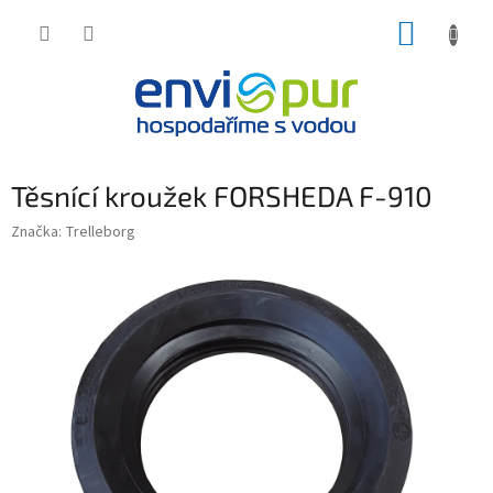
Přejít
NÁKUP
na
obsah
KOŠÍK
Těsnící kroužek FORSHEDA F-910
Značka:
Trelleborg