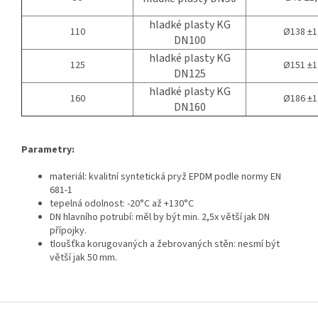
hladké plasty KG
110
Ø138 ±1
DN100
hladké plasty KG
125
Ø151 ±1
DN125
hladké plasty KG
160
Ø186 ±1
DN160
Parametry:
materiál: kvalitní syntetická pryž EPDM podle normy EN
681-1
tepelná odolnost: -20°C až +130°C
DN hlavního potrubí: měl by být min. 2,5x větší jak DN
přípojky.
tloušťka korugovaných a žebrovaných stěn: nesmí být
větší jak 50 mm.
Z