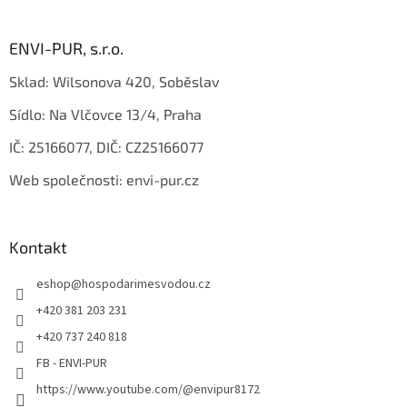
á
p
a
ENVI-PUR, s.r.o.
t
Sklad: Wilsonova 420, Soběslav
í
Sídlo: Na Vlčovce 13/4, Praha
IČ: 25166077, DIČ: CZ25166077
Web společnosti: envi-pur.cz
Kontakt
eshop
@
hospodarimesvodou.cz
+420 381 203 231
+420 737 240 818
FB - ENVI-PUR
https://www.youtube.com/@envipur8172