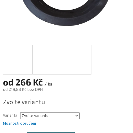
od
266 Kč
/ ks
od
219,83 Kč
bez DPH
Měrná
Zvolte variantu
cena:
Varianta
Možnosti doručení