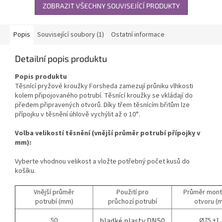
ZOBRAZIT VŠECHNY SOUVISEJÍCÍ PRODUKTY
Popis
Související soubory (1)
Ostatní informace
Detailní popis produktu
Popis produktu
Těsnící pryžové kroužky Forsheda zamezují průniku vlhkosti
kolem připojovaného potrubí. Těsnící kroužky se vkládají do
předem připravených otvorů. Díky třem těsnícím břitům lze
přípojku v těsnění úhlově vychýlit až o 10°.
Volba velikostí těsnění (vnější průměr potrubí přípojky v
mm):
Vyberte vhodnou velikost a vložte potřebný počet kusů do
košíku.
Vnější průměr
Použití pro
Průměr mont
potrubí (mm)
průchozí potrubí
otvoru (
50
hladké plasty DN50
Ø75 ±1,