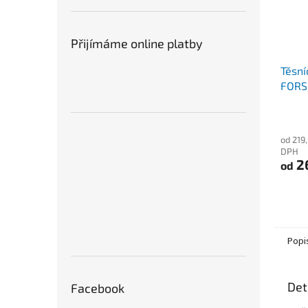
Přijímáme online platby
Těsní
FORS
od 219
DPH
2
od
Popi
Det
Facebook