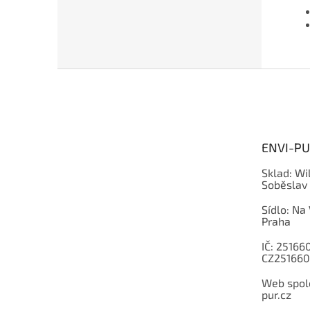
Z
á
p
a
t
ENVI-PUR
í
Sklad: Wi
Soběslav
Sídlo: Na
Praha
IČ: 251660
CZ251660
Web spole
pur.cz