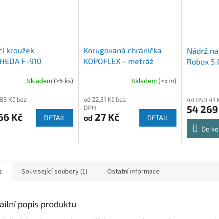
cí kroužek
Korugovaná chránička
Nádrž na
HEDA F-910
KOPOFLEX - metráž
Robox 5.
Skladem
(>5 ks)
Skladem
(>5 m)
,83 Kč bez
od 22,31 Kč bez
44 850,41 
54 269
DPH
66 Kč
27 Kč
od
DETAIL
DETAIL
Do ko
s
Související soubory (1)
Ostatní informace
ailní popis produktu