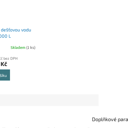
 dešťovou vodu
000 L
Skladem
(1 ks)
Kč bez DPH
 Kč
šíku
Doplňkové par