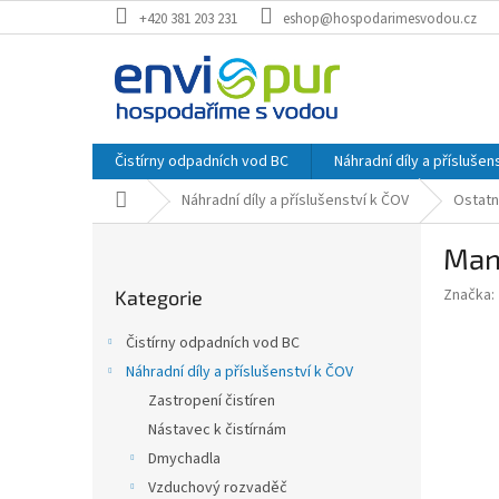
Přejít
+420 381 203 231
eshop@hospodarimesvodou.cz
na
obsah
Čistírny odpadních vod BC
Náhradní díly a příslušen
Domů
Náhradní díly a příslušenství k ČOV
Ostatn
P
Manž
o
Přeskočit
s
Značka:
Kategorie
kategorie
t
r
Čistírny odpadních vod BC
a
Náhradní díly a příslušenství k ČOV
n
Zastropení čistíren
n
í
Nástavec k čistírnám
p
Dmychadla
a
Vzduchový rozvaděč