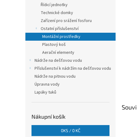
n
Řídicí jednotky
e
Technické domky
l
Zařízení pro srážení fosforu
Ostatní příslušenství
Montážní prostředky
Plastový koš
Aerační elementy
Nádrže na dešťovou vodu
Příslušenství k nádržím na dešťovou vodu
Nádrže na pitnou vodu
Úpravna vody
Lapáky tuků
Souvi
Nákupní košík
0
KS /
0 KČ