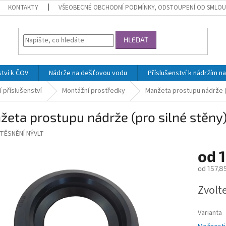
KONTAKTY
VŠEOBECNÉ OBCHODNÍ PODMÍNKY, ODSTOUPENÍ OD SMLOU
HLEDAT
ství k ČOV
Nádrže na dešťovou vodu
Příslušenství k nádržím 
í příslušenství
Montážní prostředky
Manžeta prostupu nádrže (
eta prostupu nádrže (pro silné stěny
TĚSNĚNÍ NÝVLT
od
1
od
157,8
Měrná
Zvolt
cena:
Varianta