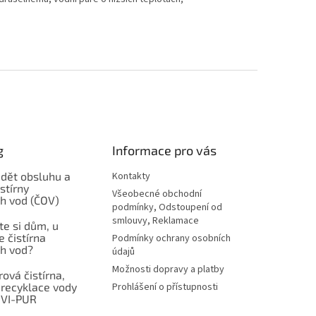
g
Informace pro vás
ádět obsluhu a
Kontakty
stírny
Všeobecné obchodní
h vod (ČOV)
podmínky, Odstoupení od
smlouvy, Reklamace
ste si dům, u
e čistírna
Podmínky ochrany osobních
h vod?
údajů
Možnosti dopravy a platby
ová čistírna,
 recyklace vody
Prohlášení o přístupnosti
NVI-PUR