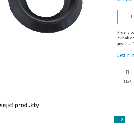
Možnosti
Pružná tě
trubek do
jiných zař
Detailní 
TISK
sející produkty
Tip