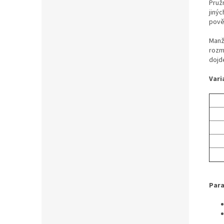
Pruž
jinýc
pově
Manž
rozm
dojde
Vari
Para