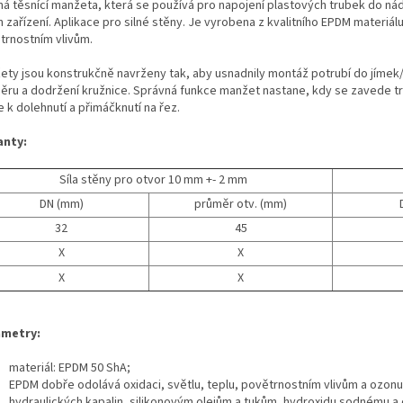
ná těsnící manžeta, která se používá pro napojení plastových trubek do ná
h zařízení. Aplikace pro silné stěny. Je vyrobena z kvalitního EPDM materiá
trnostním vlivům.
ety jsou konstrukčně navrženy tak, aby usnadnily montáž potrubí do jímek/ná
ěru a dodržení kružnice. Správná funkce manžet nastane, kdy se zavede t
 k dolehnutí a přimáčknutí na řez.
anty:
Síla stěny pro otvor 10 mm +- 2 mm
DN (mm)
průměr otv. (mm)
32
45
X
X
X
X
metry:
materiál: EPDM 50 ShA;
EPDM dobře odolává oxidaci, světlu, teplu, povětrnostním vlivům a ozonu
hydraulických kapalin, silikonovým olejům a tukům, hydroxidu sodnému a 