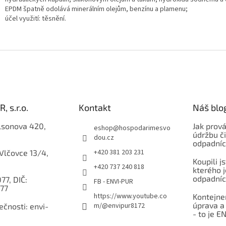
EPDM špatně odolává minerálním olejům, benzínu a plamenu;
účel využití: těsnění.
, s.r.o.
Kontakt
Náš blo
lsonova 420,
Jak prov
eshop
@
hospodarimesvo
údržbu či
dou.cz
odpadníc
+420 381 203 231
 Vlčovce 13/4,
Koupili j
+420 737 240 818
kterého j
odpadníc
77, DIČ:
FB - ENVI-PUR
77
https://www.youtube.co
Kontejner
úprava a
m/@envipur8172
čnosti: envi-
- to je E