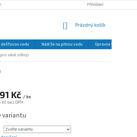
VY, REKLAMACE
PODMÍNKY OCHRANY OSOBNÍCH ÚDAJŮ
Přihlášení
MOŽNOSTI 
NÁKUPNÍ
Prázdný košík
KOŠÍK
na dešťovou vodu
Nádrže na pitnou vodu
Úpravna vody
La
pro silné stěny)
)
91 Kč
/ ks
5 Kč
bez DPH
e variantu