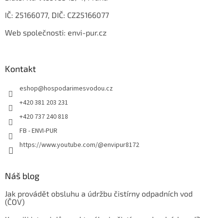
IČ: 25166077, DIČ: CZ25166077
Web společnosti: envi-pur.cz
Kontakt
eshop
@
hospodarimesvodou.cz
+420 381 203 231
+420 737 240 818
FB - ENVI-PUR
https://www.youtube.com/@envipur8172
Náš blog
Jak provádět obsluhu a údržbu čistírny odpadních vod
(ČOV)