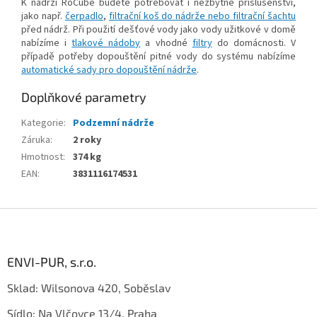
K nádrži RoCube budete potřebovat i nezbytné příslušenství,
jako např.
čerpadlo
,
filtrační koš do nádrže nebo filtrační šachtu
před nádrž. Při použití dešťové vody jako vody užitkové v domě
nabízíme i
tlakové nádoby
a vhodné
filtry
do domácnosti. V
případě potřeby dopouštění pitné vody do systému nabízíme
automatické sady pro dopouštění nádrže
.
Doplňkové parametry
Kategorie
:
Podzemní nádrže
Záruka
:
2 roky
Hmotnost
:
374 kg
EAN
:
3831116174531
Z
á
p
a
ENVI-PUR, s.r.o.
t
Sklad: Wilsonova 420, Soběslav
í
Sídlo: Na Vlčovce 13/4, Praha