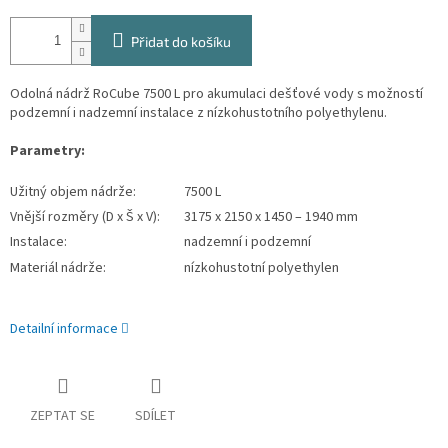
Přidat do košíku
Odolná nádrž RoCube 7500 L pro akumulaci dešťové vody s možností
podzemní i nadzemní instalace z nízkohustotního polyethylenu.
Parametry:
Užitný objem nádrže:
7500 L
Vnější rozměry (D x Š x V):
3175 x 2150 x 1450 – 1940 mm
Instalace:
nadzemní i podzemní
Materiál nádrže:
nízkohustotní polyethylen
Detailní informace
ZEPTAT SE
SDÍLET