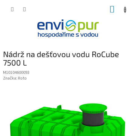
Přejít
NÁKUP
na
obsah
KOŠÍK
Nádrž na dešťovou vodu RoCube
7500 L
M10104600093
Značka:
Roto