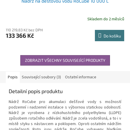
Nádrž na dešťovou vodu RoCube 10 000 L
Skladem do 2 měsíců
110 219,83 Kč bez DPH
133 366 Kč
Do košíku
ZOBRAZIT VŠECHNY SOUVISEJÍCÍ PRODUKTY
Popis
Související soubory (3)
Ostatní informace
Detailní popis produktu
Nádrž RoCube pro akumulaci dešťové vody s možností
podzemní i nadzemní instalace s výbornou statickou odolností.
Nádrž je vyrobena z nízkohustotního polyethylenu (LLDPE)
způsobem rotačního odlévání. Nádrž je zcela vodotěsná, a to i v
místě styku s nástavcem a poklopem. Oproti ostatním nádržím
společnosti Roto jsou nádrže RoCube vybaveny hladkým