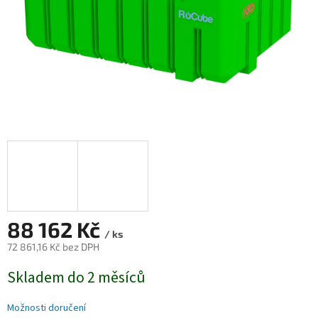
88 162 Kč
/ ks
72 861,16 Kč bez DPH
Měrná
Skladem do 2 měsíců
cena:
Možnosti doručení