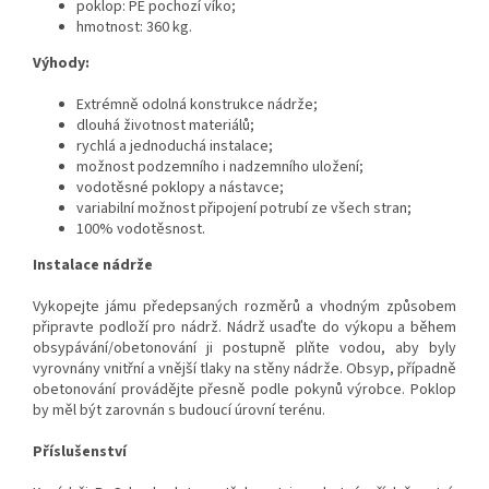
poklop: PE pochozí víko;
hmotnost: 360 kg.
Výhody:
Extrémně odolná konstrukce nádrže;
dlouhá životnost materiálů;
rychlá a jednoduchá instalace;
možnost podzemního i nadzemního uložení;
vodotěsné poklopy a nástavce;
variabilní možnost připojení potrubí ze všech stran;
100% vodotěsnost.
Instalace nádrže
Vykopejte jámu předepsaných rozměrů a vhodným způsobem
připravte podloží pro nádrž. Nádrž usaďte do výkopu a během
obsypávání/obetonování ji postupně plňte vodou, aby byly
vyrovnány vnitřní a vnější tlaky na stěny nádrže. Obsyp, případně
obetonování provádějte přesně podle pokynů výrobce. Poklop
by měl být zarovnán s budoucí úrovní terénu.
Příslušenství