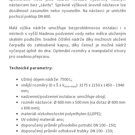
nástavcem bez „závitu“. Správné výškové úrovně nástavce lze
dosáhnout zasunutím nebo vysunutím. Na nástavci je umístěn
pochozí poklop DN 600.
Malá výška nádrže umožňuje bezproblémovou instalaci i v
místech s vyšší hladinou podzemní vody nebo mělce uloženým
skalním podložím. Snadné čištění nádrže díky možnosti uložení
čerpadla do zahloubené kapsy, díky čemuž je možné nádrž
vyčerpat úplně do dna. Optimální rozměry a manipulační otvory
pro snadnou přepravu.
Technické parametry:
Užitný objem nádrže: 7500 L;
vnější rozměry (D x Š x V
): 3175 x 2150 x 1450 – 1940
min-max
mm;
nadzemní/podzemní instalace: umožňuje obojí;
rozměr nástavce: Ø 600 mm x 500 mm (na dotaz Ø 600 mm
x 800 mm);
materiál: nízkohustostní polyethylen (LLDPE);
UV odolný materiál: ano;
doporučený průměr přívodního potrubí: DN 100 - 150;
doporučený průměr odtokové trubky: DN 100 - 150;