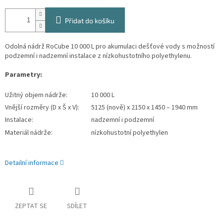
Přidat do košíku
Odolná nádrž RoCube 10 000 L pro akumulaci dešťové vody s možností
podzemní i nadzemní instalace z nízkohustotního polyethylenu.
Parametry:
Užitný objem nádrže:
10 000 L
Vnější rozměry (D x Š x V):
5125 (nově) x 2150 x 1450 – 1940 mm
Instalace:
nadzemní i podzemní
Materiál nádrže:
nízkohustotní polyethylen
Detailní informace
ZEPTAT SE
SDÍLET