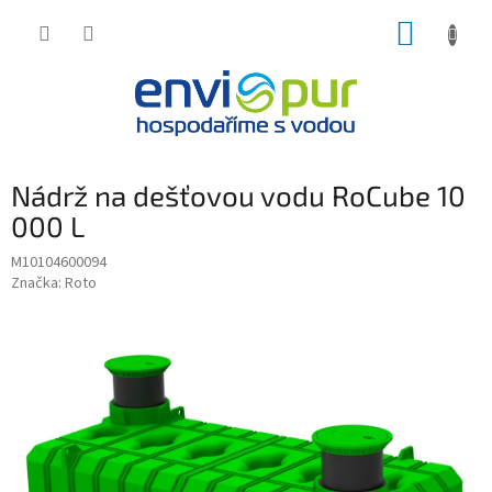
Přejít
NÁKUP
na
obsah
KOŠÍK
Nádrž na dešťovou vodu RoCube 10
000 L
M10104600094
Značka:
Roto