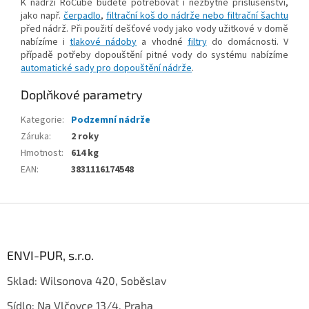
K nádrži RoCube budete potřebovat i nezbytné příslušenství,
jako např.
čerpadlo
,
filtrační koš do nádrže nebo filtrační šachtu
před nádrž. Při použití dešťové vody jako vody užitkové v domě
nabízíme i
tlakové nádoby
a vhodné
filtry
do domácnosti. V
případě potřeby dopouštění pitné vody do systému nabízíme
automatické sady pro dopouštění nádrže
.
Doplňkové parametry
Kategorie
:
Podzemní nádrže
Záruka
:
2 roky
Hmotnost
:
614 kg
EAN
:
3831116174548
Z
á
p
a
ENVI-PUR, s.r.o.
t
Sklad: Wilsonova 420, Soběslav
í
Sídlo: Na Vlčovce 13/4, Praha