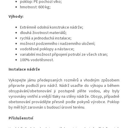
poklop: PE pochozí víko;
hmotnost: 600 kg;
Výhody:
Extrémně odolná konstrukce nádrže;
dlouhá životnost materiálů;
rychlá a jednoduchá instalace;
možnost podzemního i nadzemního uložení;
vodotěsné poklopy a nástavce;
variabilní možnost připojení potrubí ze všech stran;
100% vodotěsnost.
Instalace nádrže
Vykopejte jámu předepsaných rozměrů a vhodným způsobem
připravte podloží pro nádrž. Nádrž usaďte do výkopu a během
obsypávání/obetonování ji postupně plňte vodou, aby byly
vyrovnány vnitřní a vnější tlaky na stěny nádrže. Obsyp, případně
obetonování provádějte přesně podle pokynů výrobce. Poklop
by měl být zarovnán s budoucí úrovní terénu.
Příslušenství