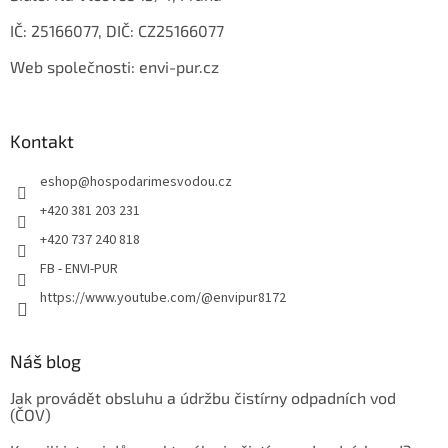
IČ: 25166077, DIČ: CZ25166077
Web společnosti: envi-pur.cz
Kontakt
eshop
@
hospodarimesvodou.cz
+420 381 203 231
+420 737 240 818
FB - ENVI-PUR
https://www.youtube.com/@envipur8172
Náš blog
Jak provádět obsluhu a údržbu čistírny odpadních vod
(ČOV)