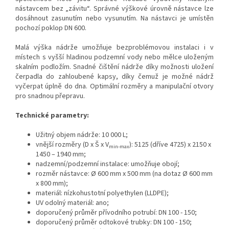
nástavcem bez „závitu“. Správné výškové úrovně nástavce lze
dosáhnout zasunutím nebo vysunutím. Na nástavci je umístěn
pochozí poklop DN 600.
Malá výška nádrže umožňuje bezproblémovou instalaci i v
místech s vyšší hladinou podzemní vody nebo mělce uloženým
skalním podložím. Snadné čištění nádrže díky možnosti uložení
čerpadla do zahloubené kapsy, díky čemuž je možné nádrž
vyčerpat úplně do dna. Optimální rozměry a manipulační otvory
pro snadnou přepravu.
Technické parametry:
Užitný objem nádrže: 10 000 L;
vnější rozměry (D x Š x V
): 5125 (dříve 4725) x 2150 x
min-max
1450 – 1940 mm;
nadzemní/podzemní instalace: umožňuje obojí;
rozměr nástavce: Ø 600 mm x 500 mm (na dotaz Ø 600 mm
x 800 mm);
materiál: nízkohustotní polyethylen (LLDPE);
UV odolný materiál: ano;
doporučený průměr přívodního potrubí: DN 100 - 150;
doporučený průměr odtokové trubky: DN 100 - 150;