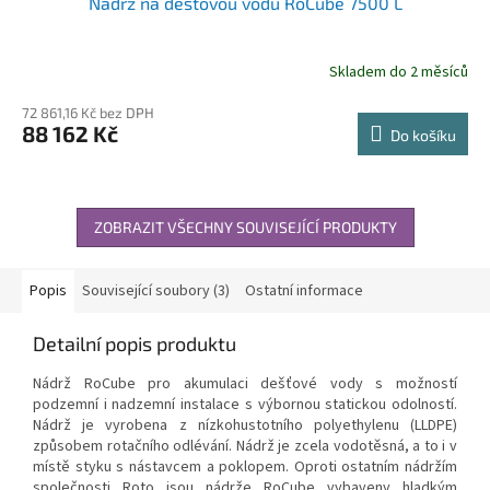
Nádrž na dešťovou vodu RoCube 7500 L
Skladem do 2 měsíců
72 861,16 Kč bez DPH
88 162 Kč
Do košíku
ZOBRAZIT VŠECHNY SOUVISEJÍCÍ PRODUKTY
Popis
Související soubory (3)
Ostatní informace
Detailní popis produktu
Nádrž RoCube pro akumulaci dešťové vody s možností
podzemní i nadzemní instalace s výbornou statickou odolností.
Nádrž je vyrobena z nízkohustotního polyethylenu (LLDPE)
způsobem rotačního odlévání. Nádrž je zcela vodotěsná, a to i v
místě styku s nástavcem a poklopem. Oproti ostatním nádržím
společnosti Roto jsou nádrže RoCube vybaveny hladkým