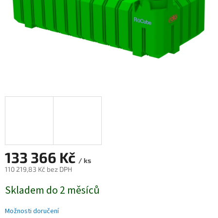
133 366 Kč
/ ks
110 219,83 Kč bez DPH
Měrná
Skladem do 2 měsíců
cena:
Možnosti doručení