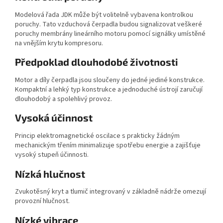
Modelová řada JDK může být volitelně vybavena kontrolkou
poruchy. Tato vzduchová čerpadla budou signalizovat veškeré
poruchy membrány lineárního motoru pomocí signálky umístěné
na vnějším krytu kompresoru.
Předpoklad dlouhodobé životnosti
Motor a díly čerpadla jsou sloučeny do jedné jediné konstrukce.
Kompaktní a lehký typ konstrukce a jednoduché ústrojí zaručují
dlouhodobý a spolehlivý provoz.
Vysoká účinnost
Princip elektromagnetické oscilace s prakticky žádným
mechanickým třením minimalizuje spotřebu energie a zajišťuje
vysoký stupeň účinnosti.
Nízká hlučnost
Zvukotěsný kryt a tlumič integrovaný v základně nádrže omezují
provozní hlučnost.
Nízké vibrace