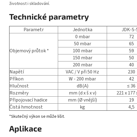
životnost i skladování.
Technické parametry
Parametr
Jednotka
JDK-S-
0 mbar
72
50 mbar
65
Objemový průtok *
100 mbar
59
150 mbar
50
200 mbar
40
Napětí
VAC / V při 50 Hz
230
Příkon
W - 200 mbar
42
Hlučnost
dB(A)
≤ 36
Rozměry
mm (d x š x v)
221 x 177 
Připojovací hadice
mm (Ø vnější)
19
Čistá hmotnost
kg
4,5
*Skutečný výkon se může lišit.
Aplikace