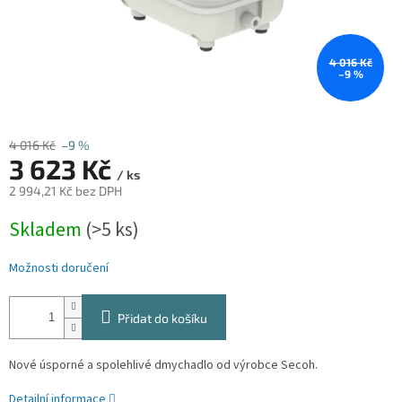
4 016 Kč
–9 %
4 016 Kč
–9 %
3 623 Kč
/ ks
2 994,21 Kč bez DPH
Měrná
Skladem
(>5 ks)
cena:
Možnosti doručení
Přidat do košíku
Nové úsporné a spolehlivé dmychadlo od výrobce Secoh.
Detailní informace