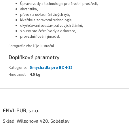
Úprava vody a technologie pro životní prostředí,
akvaristika,
převoz a uskladnění živých ryb,
lékařské a zdravotní technologie,
okysličování soustav palivových článků,
sloupy pro čeření vody a dekorace,
provzdušňování jímadel.
Fotografie zboží je ilustrační.
Doplňkové parametry
Kategorie
:
Dmychadla pro BC 4-12
Hmotnost
:
4.5 kg
Z
á
p
a
ENVI-PUR, s.r.o.
t
Sklad: Wilsonova 420, Soběslav
í