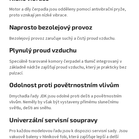
Motor a díly čerpadla jsou odděleny pomocí antivibrační pryže,
proto vznikají jen nízké vibrace.
Naprosto bezolejový provoz
Bezolejový provoz zaručuje suchý a čistý proud vzduchu.
Plynulý proud vzduchu
Speciálně tvarované komory čerpadel a tlumič integrovaný v
základně nádrže zajišťují proud vzduchu, který je prakticky bez
pulzací.
Odolnost proti povětrnostním vlivům
Dmychadla řady JDK jsou odolné proti dešti a povětrnostním
vlivům. Neměly by však být vystaveny přímému slunečnímu
světlu, dešti ani sněhu.
Univerzální servisní soupravy
Pro každou modelovou řadu jsou k dispozici servisní sady. Jsou
vakuově baleny v hliníkové folii, která zajišťuje lepší a delší