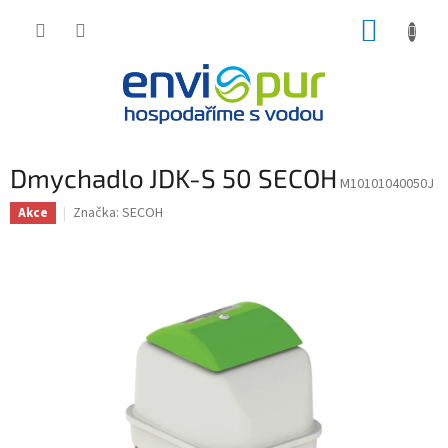
Přejít
NÁKUP
na
obsah
KOŠÍK
Dmychadlo JDK-S 50 SECOH
M10101040050J
Značka:
SECOH
Akce