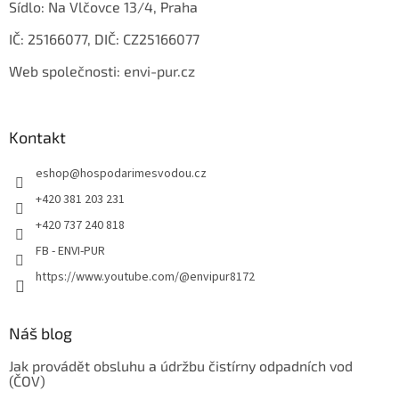
Sídlo: Na Vlčovce 13/4, Praha
IČ: 25166077, DIČ: CZ25166077
Web společnosti: envi-pur.cz
Kontakt
eshop
@
hospodarimesvodou.cz
+420 381 203 231
+420 737 240 818
FB - ENVI-PUR
https://www.youtube.com/@envipur8172
Náš blog
Jak provádět obsluhu a údržbu čistírny odpadních vod
(ČOV)