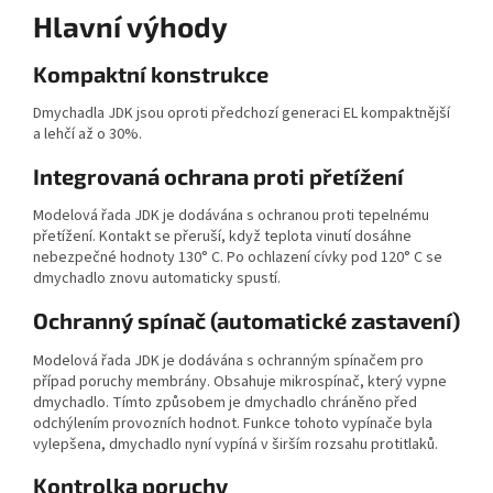
Hlavní výhody
Kompaktní konstrukce
Dmychadla JDK jsou oproti předchozí generaci EL kompaktnější
a lehčí až o 30%.
Integrovaná ochrana proti přetížení
Modelová řada JDK je dodávána s ochranou proti tepelnému
přetížení. Kontakt se přeruší, když teplota vinutí dosáhne
nebezpečné hodnoty 130° C. Po ochlazení cívky pod 120° C se
dmychadlo znovu automaticky spustí.
Ochranný spínač (automatické zastavení)
Modelová řada JDK je dodávána s ochranným spínačem pro
případ poruchy membrány. Obsahuje mikrospínač, který vypne
dmychadlo. Tímto způsobem je dmychadlo chráněno před
odchýlením provozních hodnot. Funkce tohoto vypínače byla
vylepšena, dmychadlo nyní vypíná v širším rozsahu protitlaků.
Kontrolka poruchy