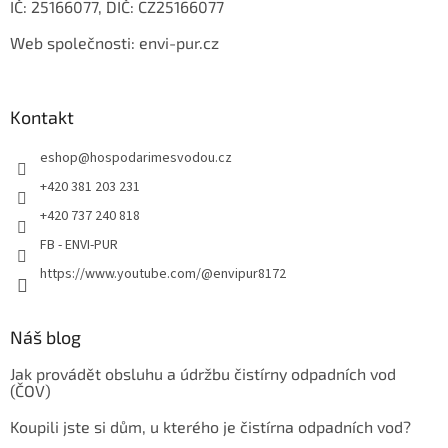
IČ: 25166077, DIČ: CZ25166077
Web společnosti: envi-pur.cz
Kontakt
eshop
@
hospodarimesvodou.cz
+420 381 203 231
+420 737 240 818
FB - ENVI-PUR
https://www.youtube.com/@envipur8172
Náš blog
Jak provádět obsluhu a údržbu čistírny odpadních vod
(ČOV)
Koupili jste si dům, u kterého je čistírna odpadních vod?