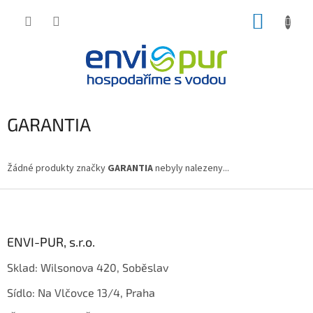
Přejít
NÁKUP
na
obsah
KOŠÍK
GARANTIA
Žádné produkty značky
GARANTIA
nebyly nalezeny...
Z
á
p
a
ENVI-PUR, s.r.o.
t
Sklad: Wilsonova 420, Soběslav
í
Sídlo: Na Vlčovce 13/4, Praha