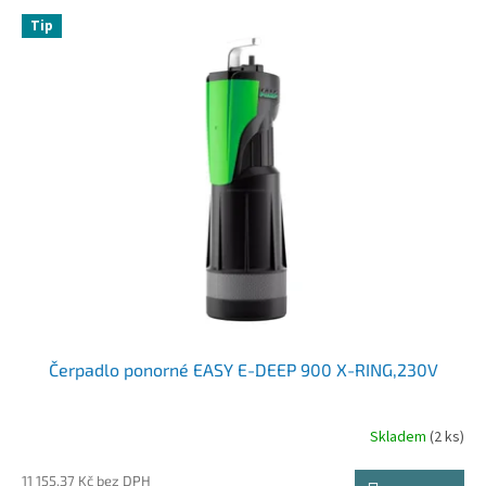
V
p
Tip
ý
r
p
o
i
d
s
u
p
k
r
t
o
ů
d
u
k
t
ů
Čerpadlo ponorné EASY E-DEEP 900 X-RING,230V
Skladem
(2 ks)
11 155,37 Kč bez DPH