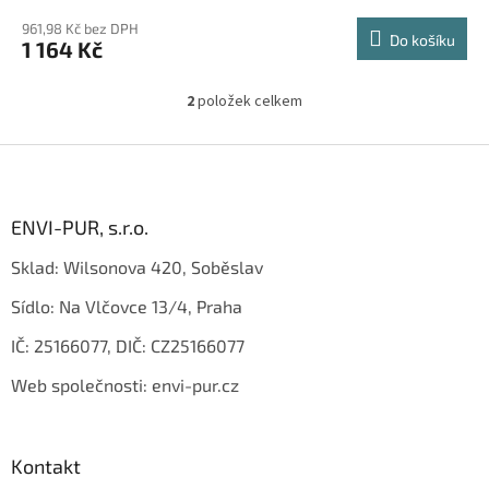
961,98 Kč bez DPH
Do košíku
1 164 Kč
2
položek celkem
O
v
l
Z
á
á
d
p
a
a
ENVI-PUR, s.r.o.
c
t
í
Sklad: Wilsonova 420, Soběslav
í
p
r
Sídlo: Na Vlčovce 13/4, Praha
v
k
IČ: 25166077, DIČ: CZ25166077
y
v
Web společnosti: envi-pur.cz
ý
p
i
s
Kontakt
u