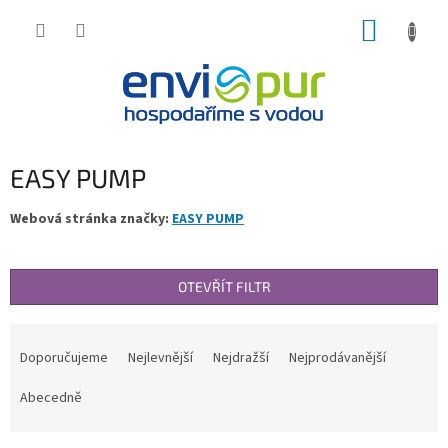
Přejít
NÁKUP
na
obsah
KOŠÍK
EASY PUMP
Webová stránka značky:
EASY PUMP
OTEVŘÍT FILTR
Ř
a
Doporučujeme
Nejlevnější
Nejdražší
Nejprodávanější
z
e
Abecedně
n
í