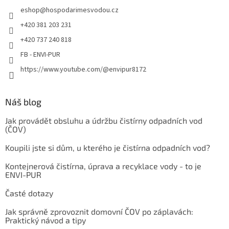
eshop
@
hospodarimesvodou.cz
+420 381 203 231
+420 737 240 818
FB - ENVI-PUR
https://www.youtube.com/@envipur8172
Náš blog
Jak provádět obsluhu a údržbu čistírny odpadních vod
(ČOV)
Koupili jste si dům, u kterého je čistírna odpadních vod?
Kontejnerová čistírna, úprava a recyklace vody - to je
ENVI-PUR
Časté dotazy
Jak správně zprovoznit domovní ČOV po záplavách:
Praktický návod a tipy