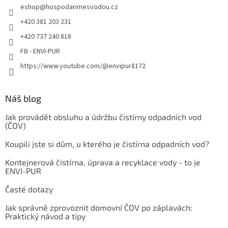
eshop
@
hospodarimesvodou.cz
+420 381 203 231
+420 737 240 818
FB - ENVI-PUR
https://www.youtube.com/@envipur8172
Náš blog
Jak provádět obsluhu a údržbu čistírny odpadních vod
(ČOV)
Koupili jste si dům, u kterého je čistírna odpadních vod?
Kontejnerová čistírna, úprava a recyklace vody - to je
ENVI-PUR
Časté dotazy
Jak správně zprovoznit domovní ČOV po záplavách:
Praktický návod a tipy