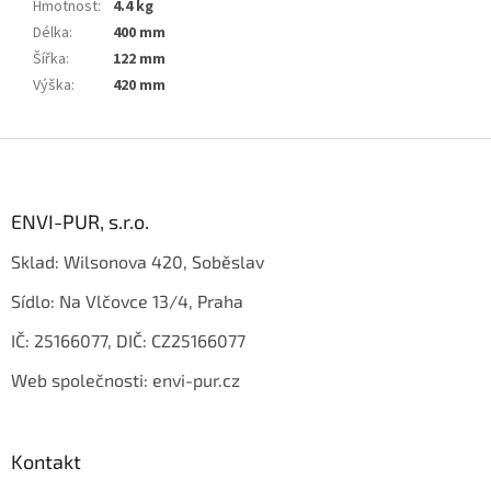
Hmotnost
:
4.4 kg
Délka
:
400 mm
Šířka
:
122 mm
Výška
:
420 mm
Z
á
p
a
ENVI-PUR, s.r.o.
t
Sklad: Wilsonova 420, Soběslav
í
Sídlo: Na Vlčovce 13/4, Praha
IČ: 25166077, DIČ: CZ25166077
Web společnosti: envi-pur.cz
Kontakt