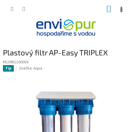
Přejít
NÁKUP
na
obsah
KOŠÍK
Plastový filtr AP-Easy TRIPLEX
M10981100003
Značka:
Aqua
Tip