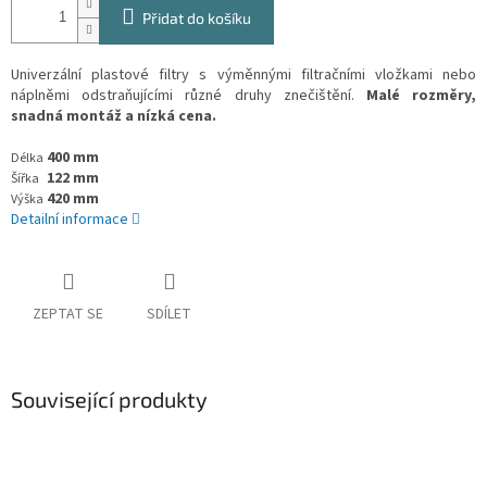
Přidat do košíku
Univerzální plastové filtry s výměnnými filtračními vložkami nebo
náplněmi odstraňujícími různé druhy znečištění.
Malé rozměry,
snadná montáž a nízká cena.
400 mm
Délka
122 mm
Šířka
420 mm
Výška
Detailní informace
ZEPTAT SE
SDÍLET
Související produkty