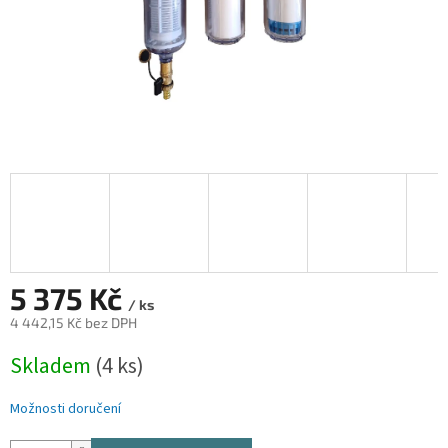
5 375 Kč
/ ks
4 442,15 Kč bez DPH
Měrná
Skladem
(4 ks)
cena:
Možnosti doručení