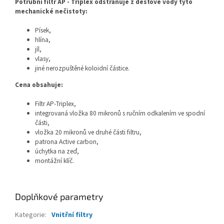
Potrubní filtr AP - Triplex odstraňuje z dešťové vody tyto
mechanické nečistoty:
Písek,
hlína,
jíl,
vlasy,
jiné nerozpuštěné koloidní částice.
Cena obsahuje:
Filtr AP-Triplex,
integrovaná vložka 80 mikronů s ručním odkalením ve spodní
části,
vložka 20 mikronů ve druhé části filtru,
patrona Active carbon,
úchytka na zeď,
montážní klíč.
Doplňkové parametry
Kategorie
:
Vnitřní filtry