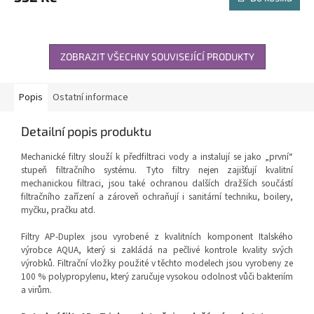
ZOBRAZIT VŠECHNY SOUVISEJÍCÍ PRODUKTY
Popis
Ostatní informace
Detailní popis produktu
Mechanické filtry slouží k předfiltraci vody a instalují se jako „první“
stupeň filtračního systému. Tyto filtry nejen zajišťují kvalitní
mechanickou filtraci, jsou také ochranou dalších dražších součástí
filtračního zařízení a zároveň ochraňují i sanitární techniku, boilery,
myčku, pračku atd.
Filtry AP-Duplex jsou vyrobené z kvalitních komponent Italského
výrobce AQUA, který si zakládá na pečlivé kontrole kvality svých
výrobků. Filtrační vložky použité v těchto modelech jsou vyrobeny ze
100 % polypropylenu, který zaručuje vysokou odolnost vůči bakteriím
a virům.