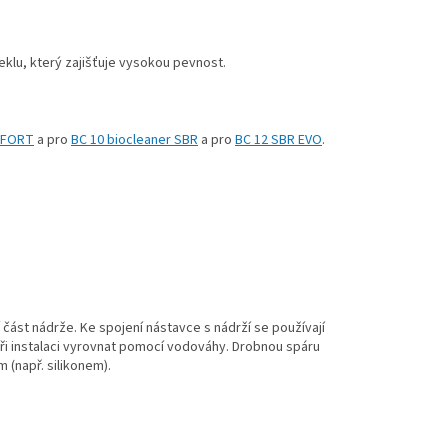
klu, který zajišťuje vysokou pevnost.
FORT
a pro
BC 10 biocleaner SBR
a pro
BC 12 SBR EVO
.
část nádrže. Ke spojení nástavce s nádrží se používají
při instalaci vyrovnat pomocí vodováhy. Drobnou spáru
 (např. silikonem).