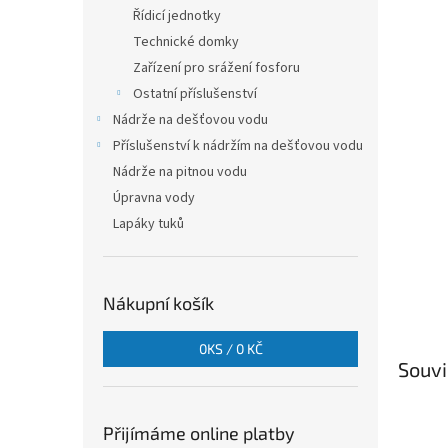
n
Řídicí jednotky
e
Technické domky
l
Zařízení pro srážení fosforu
Ostatní příslušenství
Nádrže na dešťovou vodu
Příslušenství k nádržím na dešťovou vodu
Nádrže na pitnou vodu
Úpravna vody
Lapáky tuků
Nákupní košík
0
KS /
0 KČ
Souvi
Přijímáme online platby