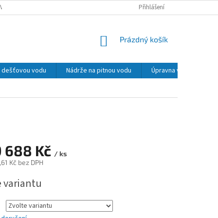
VY, REKLAMACE
PODMÍNKY OCHRANY OSOBNÍCH ÚDAJŮ
Přihlášení
MOŽNOSTI 
NÁKUPNÍ
Prázdný košík
KOŠÍK
na dešťovou vodu
Nádrže na pitnou vodu
Úpravna vody
La
9 688 Kč
/ ks
,61 Kč
bez DPH
e variantu