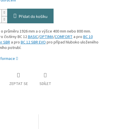
 doručení
Přidat do košíku
 o průměru 1926 mm a o výšce 400 mm nebo 800 mm.
o čistírny BC 12
BASIC
/
OPTIMA
/
COMFORT
a pro
BC 10
er SBR
a pro
BC 12 SBR EVO
pro případ hluboko uloženého
ního potrubí.
informace
ZEPTAT SE
SDÍLET