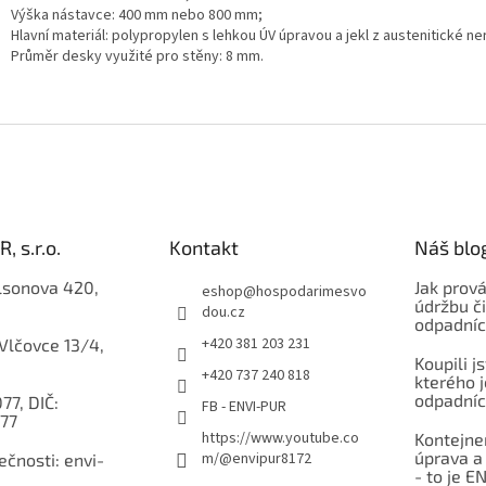
Výška nástavce: 400 mm nebo 800 mm;
Hlavní materiál: polypropylen s lehkou ÚV úpravou a jekl z austenitické ne
Průměr desky využité pro stěny: 8 mm.
, s.r.o.
Kontakt
Náš blo
lsonova 420,
Jak prov
eshop
@
hospodarimesvo
údržbu či
dou.cz
odpadníc
+420 381 203 231
 Vlčovce 13/4,
Koupili j
+420 737 240 818
kterého j
odpadníc
77, DIČ:
FB - ENVI-PUR
77
https://www.youtube.co
Kontejner
úprava a
m/@envipur8172
čnosti: envi-
- to je E