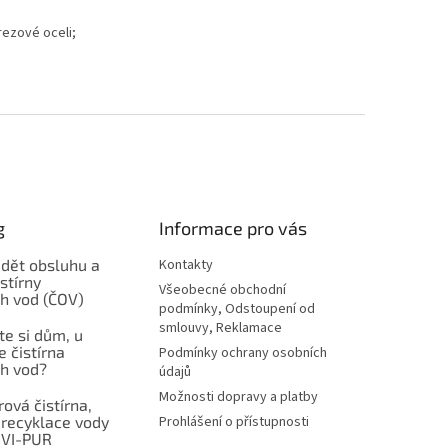
rezové oceli;
g
Informace pro vás
ádět obsluhu a
Kontakty
stírny
Všeobecné obchodní
h vod (ČOV)
podmínky, Odstoupení od
smlouvy, Reklamace
ste si dům, u
e čistírna
Podmínky ochrany osobních
h vod?
údajů
Možnosti dopravy a platby
ová čistírna,
 recyklace vody
Prohlášení o přístupnosti
NVI-PUR