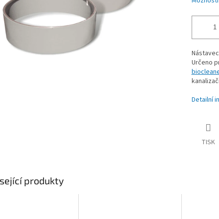
Možnosti
Nástavec
Určeno pr
bioclean
kanalizač
Detailní 
TISK
sející produkty