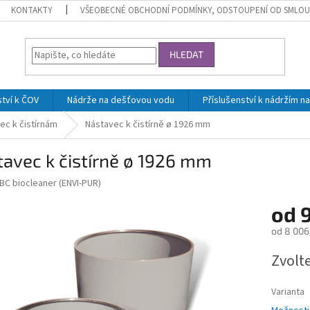
KONTAKTY
VŠEOBECNÉ OBCHODNÍ PODMÍNKY, ODSTOUPENÍ OD SMLOU
HLEDAT
ství k ČOV
Nádrže na dešťovou vodu
Příslušenství k nádržím 
ec k čistírnám
Nástavec k čistírně ø 1926 mm
avec k čistírně ø 1926 mm
BC biocleaner (ENVI-PUR)
od
od
8 006
Měrná
Zvolt
cena:
Varianta