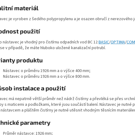
litní materiál
avec je vyroben z šedého polypropylenu a je osazen obručí z nerezového je
odnost použití
o nástavec je vhodný pro čistírnu odpadních vod BC 12
BASIC
/
OPTIMA
/
COM
 se v případě, že máte hluboko uložené kanalizační potrubí.
rianty produktu
Nástavec o průměru 1926 mm a o výšce 400 mm;
Nástavec o průměru 1926 mm a o výšce 800 mm.
sob instalace a použití
avec má nepatrně větší průměr než nádrž čistírny a převléká se přes vrchní 
by s maticemi a podložkami, které jsou součástí balení. Nástavec je nutné 
 nástavcem a pláštěm čistírny je nutné utěsnit vhodným těsnícím materiálem
chnické parametry
Průměr nástavce: 1926 mm;