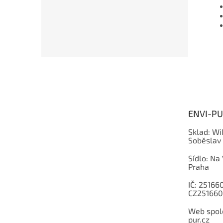
Z
á
p
a
t
ENVI-PUR
í
Sklad: Wi
Soběslav
Sídlo: Na
Praha
IČ: 251660
CZ251660
Web spole
pur.cz