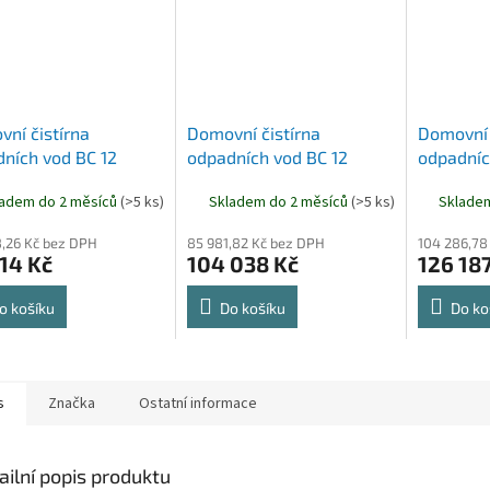
ní čistírna
Domovní čistírna
Domovní 
ních vod BC 12
odpadních vod BC 12
odpadníc
C
OPTIMA
COMFOR
ladem do 2 měsíců
(>5 ks)
Skladem do 2 měsíců
(>5 ks)
Sklade
,26 Kč bez DPH
85 981,82 Kč bez DPH
104 286,78
14 Kč
104 038 Kč
126 18
o košíku
Do košíku
Do ko
s
Značka
Ostatní informace
ailní popis produktu