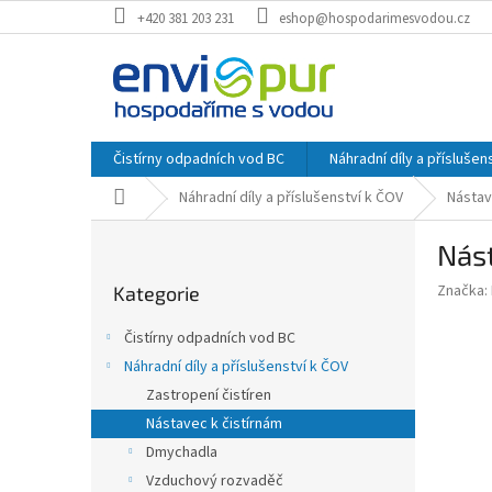
Přejít
+420 381 203 231
eshop@hospodarimesvodou.cz
na
obsah
Čistírny odpadních vod BC
Náhradní díly a příslušen
Domů
Náhradní díly a příslušenství k ČOV
Nástav
P
Nást
o
Přeskočit
s
Značka:
Kategorie
kategorie
t
r
Čistírny odpadních vod BC
a
Náhradní díly a příslušenství k ČOV
n
Zastropení čistíren
n
í
Nástavec k čistírnám
p
Dmychadla
a
Vzduchový rozvaděč