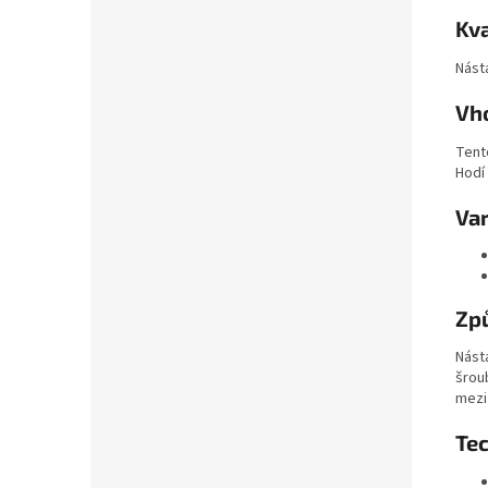
Kva
Nást
Vh
Tent
Hodí
Va
Způ
Nást
šrou
mezi
Te