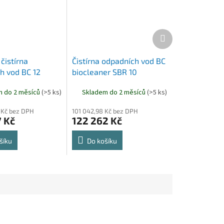
Další
produkt
čistírna
Čistírna odpadních vod BC
h vod BC 12
biocleaner SBR 10
T
m do 2 měsíců
(>5 ks)
Skladem do 2 měsíců
(>5 ks)
 Kč bez DPH
101 042,98 Kč bez DPH
7 Kč
122 262 Kč
šíku
Do košíku