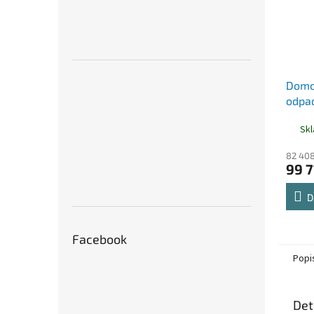
Domov
odpad
BASI
Sk
82 408
99 7
D
Facebook
Popi
Det