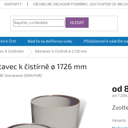
KONTAKTY
VŠEOBECNÉ OBCHODNÍ PODMÍNKY, ODSTOUPENÍ OD SMLOU
HLEDAT
ství k ČOV
Nádrže na dešťovou vodu
Příslušenství k nádržím 
ec k čistírnám
Nástavec k čistírně ø 1726 mm
avec k čistírně ø 1726 mm
BC biocleaner (ENVI-PUR)
od
8
od
7 204
Měrná
Zvolt
cena:
Varianta