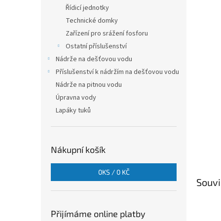
n
Řídicí jednotky
e
Technické domky
l
Zařízení pro srážení fosforu
Ostatní příslušenství
Nádrže na dešťovou vodu
Příslušenství k nádržím na dešťovou vodu
Nádrže na pitnou vodu
Úpravna vody
Lapáky tuků
Nákupní košík
0
KS /
0 KČ
Souvi
Přijímáme online platby