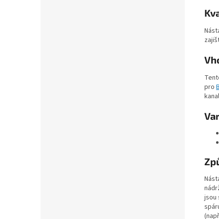
Kva
Nást
zaji
Vh
Tent
pro
kanal
Va
Způ
Nást
nádr
jsou
spár
(např