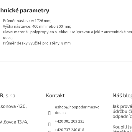
chnické parametry
Průměr nástavce: 1726 mm;
Výška nástavce: 400 mm nebo 800 mm;
Hlavní materiál: polypropylen s lehkou ÚV úpravou a jekl z austenitické n
oceli;
Průměr desky využité pro stěny: 8 mm.
, s.r.o.
Kontakt
Náš blo
lsonova 420,
Jak prov
eshop
@
hospodarimesvo
údržbu či
dou.cz
odpadníc
+420 381 203 231
 Vlčovce 13/4,
Koupili j
+420 737 240 818
kterého j