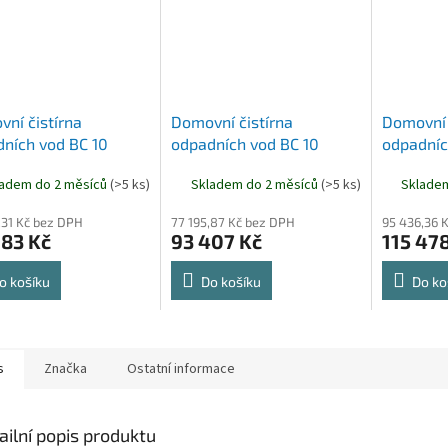
ní čistírna
Domovní čistírna
Domovní 
ních vod BC 10
odpadních vod BC 10
odpadníc
C
OPTIMA
COMFOR
ladem do 2 měsíců
(>5 ks)
Skladem do 2 měsíců
(>5 ks)
Sklade
,31 Kč bez DPH
77 195,87 Kč bez DPH
95 436,36 
083 Kč
93 407 Kč
115 47
o košíku
Do košíku
Do ko
s
Značka
Ostatní informace
ailní popis produktu