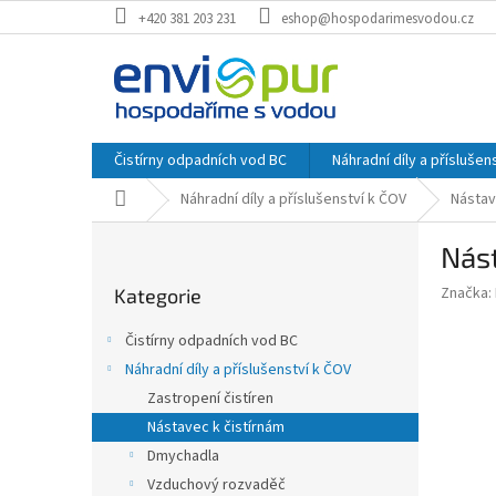
Přejít
+420 381 203 231
eshop@hospodarimesvodou.cz
na
obsah
Čistírny odpadních vod BC
Náhradní díly a příslušen
Domů
Náhradní díly a příslušenství k ČOV
Nástav
P
Nást
o
Přeskočit
s
Značka:
Kategorie
kategorie
t
r
Čistírny odpadních vod BC
a
Náhradní díly a příslušenství k ČOV
n
Zastropení čistíren
n
í
Nástavec k čistírnám
p
Dmychadla
a
Vzduchový rozvaděč