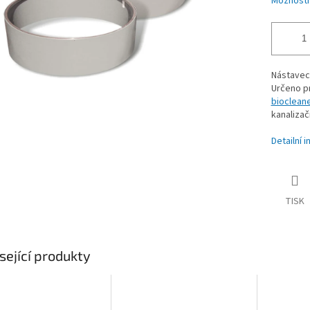
Možnosti
Nástavec
Určeno pr
bioclean
kanalizač
Detailní 
TISK
sející produkty