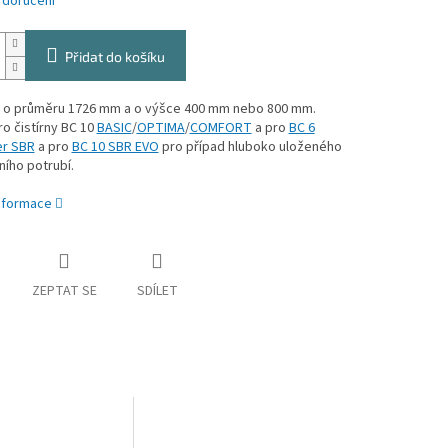
 doručení
Přidat do košíku
 o průměru 1726 mm a o výšce 400 mm nebo 800 mm.
o čistírny BC 10
BASIC
/
OPTIMA
/
COMFORT
a pro
BC 6
er SBR
a pro
BC 10 SBR EVO
pro případ hluboko uloženého
ního potrubí.
informace
ZEPTAT SE
SDÍLET