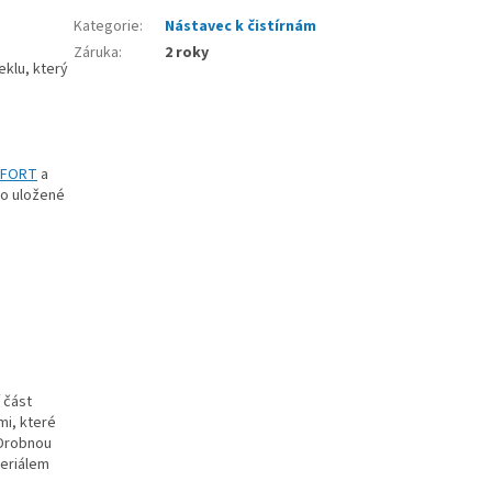
Kategorie
:
Nástavec k čistírnám
Záruka
:
2 roky
klu, který
FORT
a
ko uložené
 část
mi, které
 Drobnou
teriálem