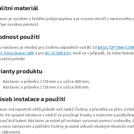
litní materiál
avec je vyroben z šedého polypropylenu a je osazen obručí z nerezového je
šťuje vysokou pevnost.
odnost použití
o nástavec je vhodný pro čistírnu odpadních vod BC 10
BASIC
/
OPTIMA
/
COM
BC 6 biocleaner SBR
a pro
BC 10 SBR EVO
. Hodí se v případě, že máte hlubo
izační potrubí.
rianty produktu
Nástavec o průměru 1726 mm a o výšce 400 mm;
Nástavec o průměru 1726 mm a o výšce 800 mm.
sob instalace a použití
avec má nepatrně větší průměr než nádrž čistírny a převléká se přes vrchní
že. Ke spojení nástavce s nádrží se používají šrouby s maticemi a podložka
 součástí balení. Nástavec je nutné při instalaci vyrovnat pomocí vodováhy.
u mezi nástavcem a pláštěm čistírny je nutné utěsnit vhodným těsnícím ma
. silikonem).