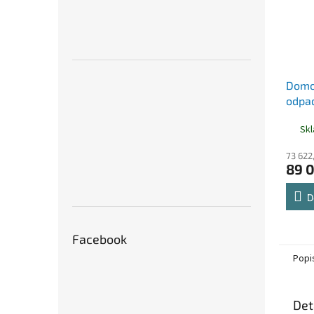
Domov
odpad
BASI
Sk
73 622
89 
D
Facebook
Popi
Det