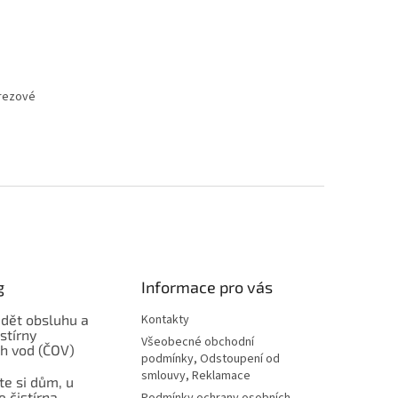
erezové
g
Informace pro vás
ádět obsluhu a
Kontakty
stírny
Všeobecné obchodní
h vod (ČOV)
podmínky, Odstoupení od
smlouvy, Reklamace
ste si dům, u
e čistírna
Podmínky ochrany osobních