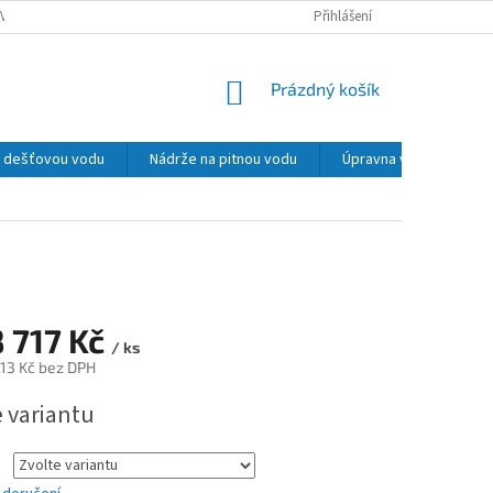
VY, REKLAMACE
PODMÍNKY OCHRANY OSOBNÍCH ÚDAJŮ
Přihlášení
MOŽNOSTI 
NÁKUPNÍ
Prázdný košík
KOŠÍK
na dešťovou vodu
Nádrže na pitnou vodu
Úpravna vody
La
 717 Kč
/ ks
,13 Kč
bez DPH
e variantu