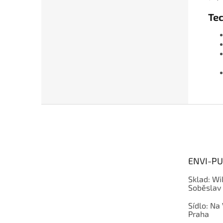
Te
Z
á
p
a
t
ENVI-PUR
í
Sklad: Wi
Soběslav
Sídlo: Na
Praha