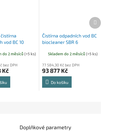
Další
produkt
čistírna
Čistírna odpadních vod BC
h vod BC 10
biocleaner SBR 6
T
m do 2 měsíců
(>5 ks)
Skladem do 2 měsíců
(>5 ks)
Kč bez DPH
77 584,30 Kč bez DPH
8 Kč
93 877 Kč
šíku
Do košíku
Doplňkové parametry