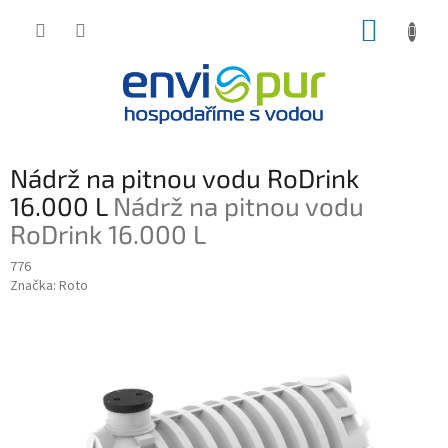
Přejít
NÁKUP
na
obsah
KOŠÍK
Nádrž na pitnou vodu RoDrink
16.000 L
Nádrž na pitnou vodu
RoDrink 16.000 L
776
Značka:
Roto