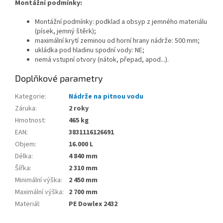
Montážní podmínky:
Montážní podmínky: podklad a obsyp z jemného materiálu
(písek, jemný štěrk);
maximální krytí zeminou od horní hrany nádrže: 500 mm;
ukládka pod hladinu spodní vody: NE;
nemá vstupní otvory (nátok, přepad, apod...).
Doplňkové parametry
Kategorie
:
Nádrže na pitnou vodu
Záruka
:
2 roky
Hmotnost
:
465 kg
EAN
:
3831116126691
Objem
:
16.000 L
Délka
:
4 840 mm
Šířka
:
2 310 mm
Minimální výška
:
2 450 mm
Maximální výška
:
2 700 mm
Materiál
:
PE Dowlex 2432