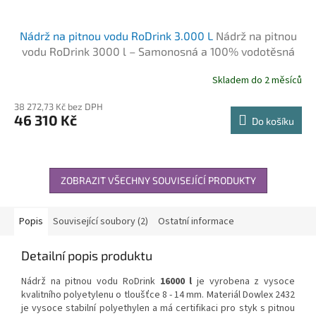
Nádrž na pitnou vodu RoDrink 3.000 L
Nádrž na pitnou
vodu RoDrink 3000 l – Samonosná a 100% vodotěsná
Skladem do 2 měsíců
38 272,73 Kč bez DPH
46 310 Kč
Do košíku
ZOBRAZIT VŠECHNY SOUVISEJÍCÍ PRODUKTY
Popis
Související soubory (2)
Ostatní informace
Detailní popis produktu
Nádrž na pitnou vodu RoDrink
16000 l
je vyrobena z vysoce
kvalitního polyetylenu o tloušťce 8 - 14 mm. Materiál Dowlex 2432
je vysoce stabilní polyethylen a má certifikaci pro styk s pitnou