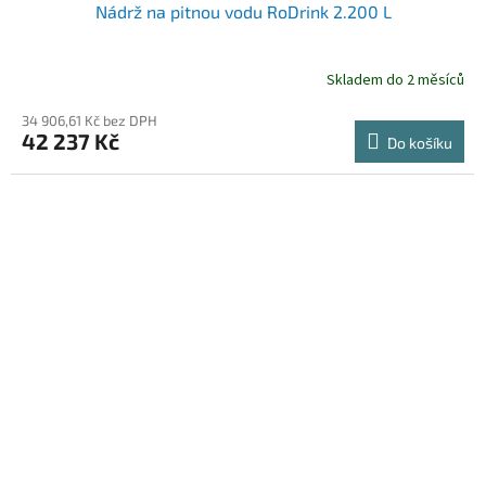
Nádrž na pitnou vodu RoDrink 2.200 L
Skladem do 2 měsíců
34 906,61 Kč bez DPH
42 237 Kč
Do košíku