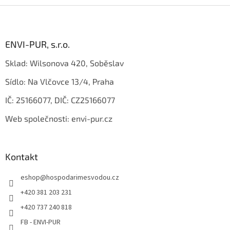
Z
á
p
a
ENVI-PUR, s.r.o.
t
Sklad: Wilsonova 420, Soběslav
í
Sídlo: Na Vlčovce 13/4, Praha
IČ: 25166077, DIČ: CZ25166077
Web společnosti: envi-pur.cz
Kontakt
eshop
@
hospodarimesvodou.cz
+420 381 203 231
+420 737 240 818
FB - ENVI-PUR