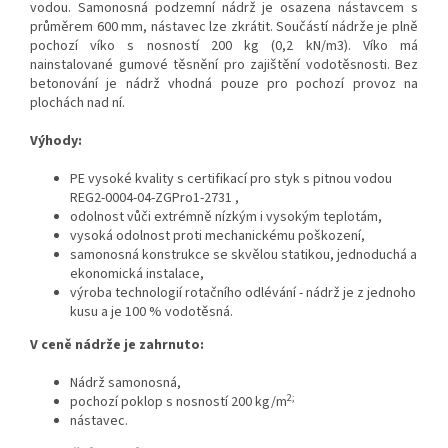
vodou. Samonosná podzemní nádrž je osazena nástavcem s
průměrem 600 mm, nástavec lze zkrátit. Součástí nádrže je plně
pochozí víko s nosností 200 kg (0,2 kN/m3). Víko má
nainstalované gumové těsnění pro zajištění vodotěsnosti. Bez
betonování je nádrž vhodná pouze pro pochozí provoz na
plochách nad ní.
Výhody:
PE vysoké kvality s certifikací pro styk s pitnou vodou
REG2-0004-04-ZGPro1-2731 ,
odolnost vůči extrémně nízkým i vysokým teplotám,
vysoká odolnost proti mechanickému poškození,
samonosná konstrukce se skvělou statikou, jednoduchá a
ekonomická instalace,
výroba technologií rotačního odlévání - nádrž je z jednoho
kusu a je 100 % vodotěsná.
V ceně nádrže je zahrnuto:
Nádrž samonosná,
2;
pochozí poklop s nosností 200 kg/m
nástavec.