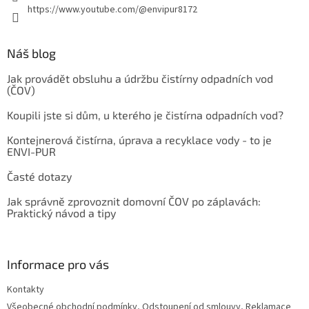
https://www.youtube.com/@envipur8172
Náš blog
Jak provádět obsluhu a údržbu čistírny odpadních vod
(ČOV)
Koupili jste si dům, u kterého je čistírna odpadních vod?
Kontejnerová čistírna, úprava a recyklace vody - to je
ENVI-PUR
Časté dotazy
Jak správně zprovoznit domovní ČOV po záplavách:
Praktický návod a tipy
Informace pro vás
Kontakty
Všeobecné obchodní podmínky, Odstoupení od smlouvy, Reklamace