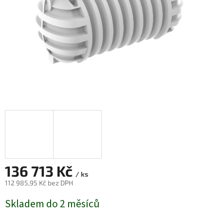
136 713 Kč
/ ks
112 985,95 Kč bez DPH
Měrná
Skladem do 2 měsíců
cena: