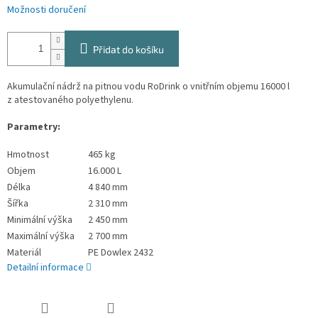
Možnosti doručení
Přidat do košíku
Akumulační nádrž na pitnou vodu RoDrink o vnitřním objemu 16000 l
z atestovaného polyethylenu.
Parametry:
Hmotnost
465 kg
Objem
16.000 L
Délka
4 840 mm
Šířka
2 310 mm
Minimální výška
2 450 mm
Maximální výška
2 700 mm
Materiál
PE Dowlex 2432
Detailní informace