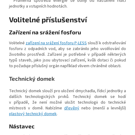
* Průměrná spotřeba energie se odvíjí od nastavení řídicí
jednotky a vstupních hodnotách.
Volitelné příslušenství
Zařízení na srážení fosforu
Volitelné
zařízení na srážení fosforu P-LESS
slouží k odstraňování
fosforu z odpadních vod, aby se zabránilo jeho uvolňování do
životního prostředí. Zařízení je potřebné v případě některých
typů staveb, jako jsou ubytovací zařízení, kvůli dotaci či pokud
to požaduje příslušný orgán například vlivem chráněné oblasti.
Technický domek
Technický domek slouží pro uložení dmychadla, řídicí jednotky a
dalších technologických prvků. Technický domek se hodí
v případě, že není možné uložit technologii do technické
místnosti v domě. Nabízíme
dřevěný
nebo (menší a levnější)
plastový technický domek
.
Nástavec