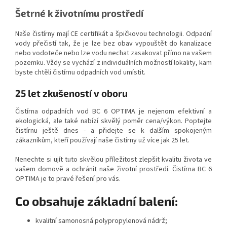
Šetrné k životnímu prostředí
Naše čistírny mají CE certifikát a špičkovou technologii. Odpadní
vody přečistí tak, že je lze bez obav vypouštět do kanalizace
nebo vodoteče nebo lze vodu nechat zasakovat přímo na vašem
pozemku. Vždy se vychází z individuálních možností lokality, kam
byste chtěli čistírnu odpadních vod umístit.
25 let zkušeností v oboru
Čistírna odpadních vod BC 6 OPTIMA je nejenom efektivní a
ekologická, ale také nabízí skvělý poměr cena/výkon. Poptejte
čistírnu ještě dnes - a přidejte se k dalším spokojeným
zákazníkům, kteří používají naše čistírny už více jak 25 let.
Nenechte si ujít tuto skvělou příležitost zlepšit kvalitu života ve
vašem domově a ochránit naše životní prostředí. Čistírna BC 6
OPTIMA je to pravé řešení pro vás.
Co obsahuje základní balení:
kvalitní samonosná polypropylenová nádrž;