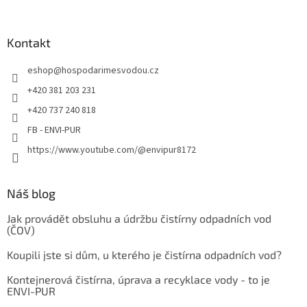
Kontakt
eshop
@
hospodarimesvodou.cz
+420 381 203 231
+420 737 240 818
FB - ENVI-PUR
https://www.youtube.com/@envipur8172
Náš blog
Jak provádět obsluhu a údržbu čistírny odpadních vod
(ČOV)
Koupili jste si dům, u kterého je čistírna odpadních vod?
Kontejnerová čistírna, úprava a recyklace vody - to je
ENVI-PUR