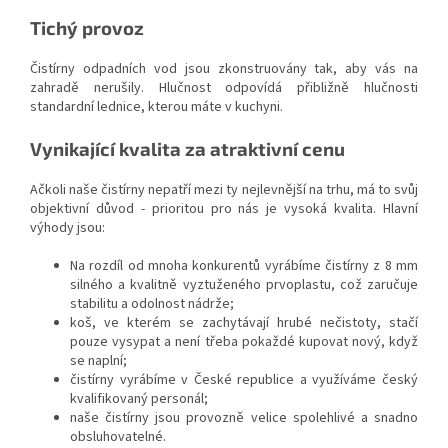
Tichý provoz
Čistírny odpadních vod jsou zkonstruovány tak, aby vás na
zahradě nerušily. Hlučnost odpovídá přibližně hlučnosti
standardní lednice, kterou máte v kuchyni.
Vynikající kvalita za atraktivní cenu
Ačkoli naše čistírny nepatří mezi ty nejlevnější na trhu, má to svůj
objektivní důvod - prioritou pro nás je vysoká kvalita. Hlavní
výhody jsou:
Na rozdíl od mnoha konkurentů vyrábíme čistírny z 8 mm
silného a kvalitně vyztuženého prvoplastu, což zaručuje
stabilitu a odolnost nádrže;
koš, ve kterém se zachytávají hrubé nečistoty, stačí
pouze vysypat a není třeba pokaždé kupovat nový, když
se naplní;
čistírny vyrábíme v České republice a využíváme český
kvalifikovaný personál;
naše čistírny jsou provozně velice spolehlivé a snadno
obsluhovatelné.