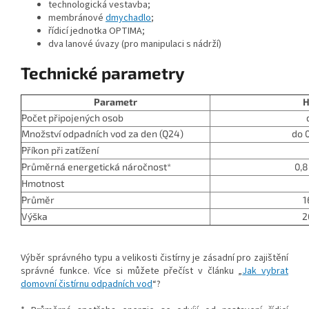
technologická vestavba;
membránové
dmychadlo
;
řídicí jednotka OPTIMA;
dva lanové úvazy (pro manipulaci s nádrží)
Technické parametry
Parametr
H
Počet připojených osob
Množství odpadních vod za den (Q24)
do 
Příkon při zatížení
Průměrná energetická náročnost*
0,
Hmotnost
Průměr
1
Výška
2
Výběr správného typu a velikosti čistírny je zásadní pro zajištění
správné funkce. Více si můžete přečíst v článku „
Jak vybrat
domovní čistírnu odpadních vod
“?