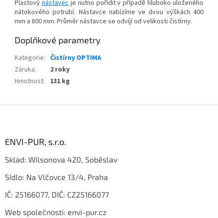
Plastový
nástavec
je nutno pořídit v případě hluboko uloženého
nátokového potrubí. Nástavce nabízíme ve dvou výškách 400
mm a 800 mm. Průměr nástavce se odvíjí od velikosti čistírny.
Doplňkové parametry
Kategorie
:
Čistírny OPTIMA
Záruka
:
2 roky
Hmotnost
:
131 kg
Z
á
p
a
ENVI-PUR, s.r.o.
t
Sklad: Wilsonova 420, Soběslav
í
Sídlo: Na Vlčovce 13/4, Praha
IČ: 25166077, DIČ: CZ25166077
Web společnosti: envi-pur.cz