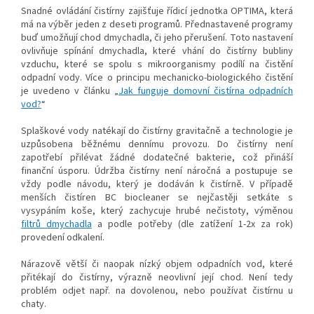
Snadné ovládání čistírny zajišťuje řídicí jednotka OPTIMA, která
má na výběr jeden z deseti programů. Přednastavené programy
buď umožňují chod dmychadla, či jeho přerušení. Toto nastavení
ovlivňuje spínání dmychadla, které vhání do čistírny bubliny
vzduchu, které se spolu s mikroorganismy podílí na čistění
odpadní vody. Více o principu mechanicko-biologického čistění
je uvedeno v článku „
Jak funguje domovní čistírna odpadních
vod?
“
Splaškové vody natékají do čistírny gravitačně a technologie je
uzpůsobena běžnému dennímu provozu. Do čistírny není
zapotřebí přilévat žádné dodatečné bakterie, což přináší
finanční úsporu. Údržba čistírny není náročná a postupuje se
vždy podle návodu, který je dodáván k čistírně. V případě
menších čistíren BC biocleaner se nejčastěji setkáte s
vysypáním koše, který zachycuje hrubé nečistoty, výměnou
filtrů dmychadla
a podle potřeby (dle zatížení 1-2x za rok)
provedení odkalení.
Nárazově větší či naopak nízký objem odpadních vod, které
přitékají do čistírny, výrazně neovlivní její chod. Není tedy
problém odjet např. na dovolenou, nebo používat čistírnu u
chaty.