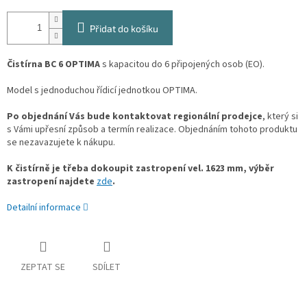
Přidat do košíku
Čistírna BC 6 OPTIMA
s kapacitou do 6 připojených osob (EO).
Model s jednoduchou řídicí jednotkou OPTIMA.
Po objednání Vás bude kontaktovat regionální prodejce
, který si
s Vámi upřesní způsob a termín realizace. Objednáním tohoto produktu
se nezavazujete k nákupu.
K čistírně je třeba dokoupit zastropení vel. 1623 mm, výběr
zastropení najdete
zde
.
Detailní informace
ZEPTAT SE
SDÍLET