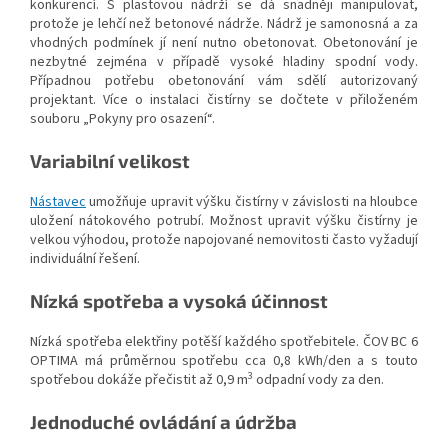
konkurencí. S plastovou nádrží se dá snadněji manipulovat,
protože je lehčí než betonové nádrže. Nádrž je samonosná a za
vhodných podmínek jí není nutno obetonovat. Obetonování je
nezbytné zejména v případě vysoké hladiny spodní vody.
Případnou potřebu obetonování vám sdělí autorizovaný
projektant. Více o instalaci čistírny se dočtete v přiloženém
souboru „Pokyny pro osazení“.
Variabilní velikost
Nástavec
umožňuje upravit výšku čistírny v závislosti na hloubce
uložení nátokového potrubí. Možnost upravit výšku čistírny je
velkou výhodou, protože napojované nemovitosti často vyžadují
individuální řešení.
Nízká spotřeba a vysoká účinnost
Nízká spotřeba elektřiny potěší každého spotřebitele. ČOV BC 6
OPTIMA má průměrnou spotřebu cca 0,8 kWh/den a s touto
3
spotřebou dokáže přečistit až 0,9 m
odpadní vody za den.
Jednoduché ovládání a údržba