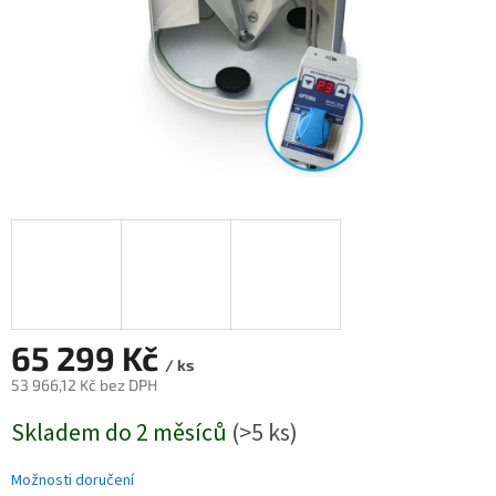
65 299 Kč
/ ks
53 966,12 Kč bez DPH
Měrná
Skladem do 2 měsíců
(>5 ks)
cena:
Možnosti doručení