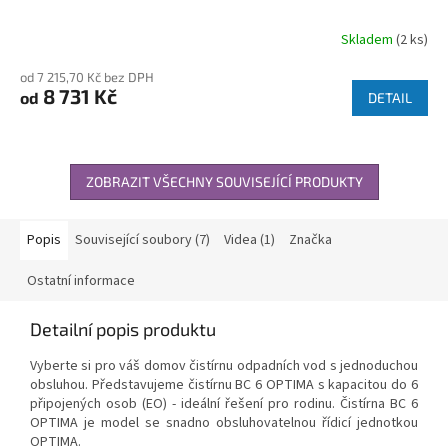
Skladem
(2 ks)
od 7 215,70 Kč bez DPH
8 731 Kč
od
DETAIL
ZOBRAZIT VŠECHNY SOUVISEJÍCÍ PRODUKTY
Popis
Související soubory (7)
Videa (1)
Značka
Ostatní informace
Detailní popis produktu
Vyberte si pro váš domov čistírnu odpadních vod s jednoduchou
obsluhou. Představujeme čistírnu BC 6 OPTIMA s kapacitou do 6
připojených osob (EO) - ideální řešení pro rodinu. Čistírna BC 6
OPTIMA je model se snadno obsluhovatelnou řídicí jednotkou
OPTIMA.