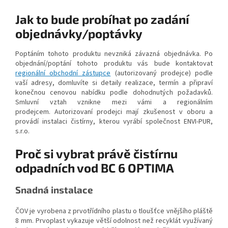
Jak to bude probíhat po zadání
objednávky/poptávky
Poptáním tohoto produktu nevzniká závazná objednávka. Po
objednání/poptání tohoto produktu vás bude kontaktovat
regionální obchodní zástupce
(autorizovaný prodejce) podle
vaší adresy, domluvíte si detaily realizace, termín a připraví
konečnou cenovou nabídku podle dohodnutých požadavků.
Smluvní vztah vznikne mezi vámi a regionálním
prodejcem. Autorizovaní prodejci mají zkušenost v oboru a
provádí instalaci čistírny, kterou vyrábí společnost ENVI-PUR,
s.r.o.
Proč si vybrat právě čistírnu
odpadních vod BC 6 OPTIMA
Snadná instalace
ČOV je vyrobena z prvotřídního plastu o tloušťce vnějšího pláště
8 mm. Prvoplast vykazuje větší odolnost než recyklát využívaný