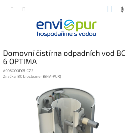
Přejít
NÁKUP
na
obsah
KOŠÍK
Domovní čistírna odpadních vod BC
6 OPTIMA
A006CO3F05-CZ2
Značka:
BC biocleaner (ENVI-PUR)