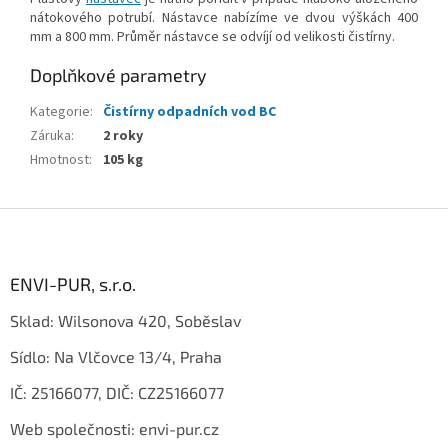
nátokového potrubí. Nástavce nabízíme ve dvou výškách 400
mm a 800 mm. Průměr nástavce se odvíjí od velikosti čistírny.
Doplňkové parametry
Kategorie
:
Čistírny odpadních vod BC
Záruka
:
2 roky
Hmotnost
:
105 kg
Z
á
p
a
ENVI-PUR, s.r.o.
t
Sklad: Wilsonova 420, Soběslav
í
Sídlo: Na Vlčovce 13/4, Praha
IČ: 25166077, DIČ: CZ25166077
Web společnosti: envi-pur.cz