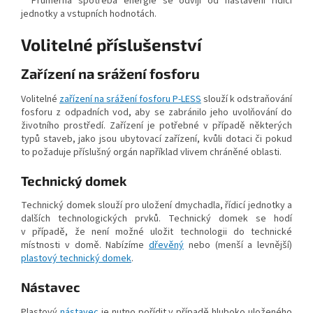
* Průměrná spotřeba energie se odvíjí od nastavení řídicí
jednotky a vstupních hodnotách.
Volitelné příslušenství
Zařízení na srážení fosforu
Volitelné
zařízení na srážení fosforu P-LESS
slouží k odstraňování
fosforu z odpadních vod, aby se zabránilo jeho uvolňování do
životního prostředí. Zařízení je potřebné v případě některých
typů staveb, jako jsou ubytovací zařízení, kvůli dotaci či pokud
to požaduje příslušný orgán například vlivem chráněné oblasti.
Technický domek
Technický domek slouží pro uložení dmychadla, řídicí jednotky a
dalších technologických prvků. Technický domek se hodí
v případě, že není možné uložit technologii do technické
místnosti v domě. Nabízíme
dřevěný
nebo (menší a levnější)
plastový technický domek
.
Nástavec
Plastový
nástavec
je nutno pořídit v případě hluboko uloženého