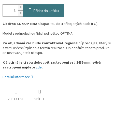
Přidat do košíku
Čistírna BC 4 OPTIMA
s kapacitou do 4 připojených osob (EO).
Model s jednoduchou řídicí jednotkou OPTIMA.
Po objednání Vás bude kontaktovat regionální prodejce
, který si
s Vámi upřesní způsob a termín realizace. Objednáním tohoto produktu
se nezavazujete k nákupu.
K čistírně je třeba dokoupit zastropení vel. 1435 mm, výběr
zastropení najdete
zde
.
Detailní informace
ZEPTAT SE
SDÍLET