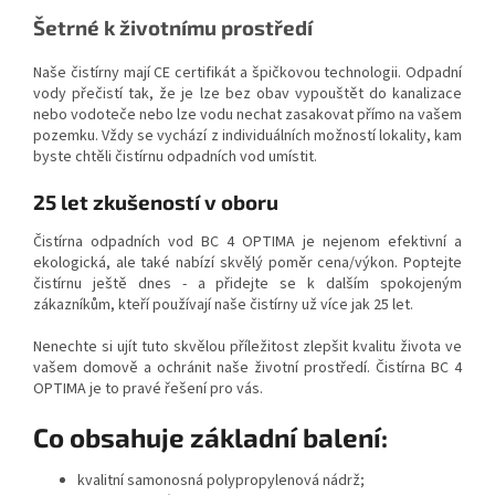
Šetrné k životnímu prostředí
Naše čistírny mají CE certifikát a špičkovou technologii. Odpadní
vody přečistí tak, že je lze bez obav vypouštět do kanalizace
nebo vodoteče nebo lze vodu nechat zasakovat přímo na vašem
pozemku. Vždy se vychází z individuálních možností lokality, kam
byste chtěli čistírnu odpadních vod umístit.
25 let zkušeností v oboru
Čistírna odpadních vod BC 4 OPTIMA je nejenom efektivní a
ekologická, ale také nabízí skvělý poměr cena/výkon. Poptejte
čistírnu ještě dnes - a přidejte se k dalším spokojeným
zákazníkům, kteří používají naše čistírny už více jak 25 let.
Nenechte si ujít tuto skvělou příležitost zlepšit kvalitu života ve
vašem domově a ochránit naše životní prostředí. Čistírna BC 4
OPTIMA je to pravé řešení pro vás.
Co obsahuje základní balení:
kvalitní samonosná polypropylenová nádrž;