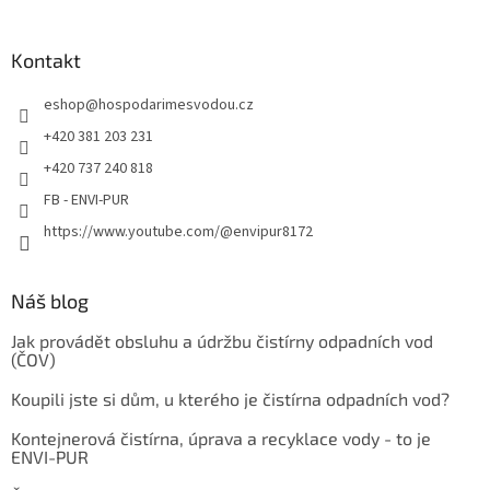
Kontakt
eshop
@
hospodarimesvodou.cz
+420 381 203 231
+420 737 240 818
FB - ENVI-PUR
https://www.youtube.com/@envipur8172
Náš blog
Jak provádět obsluhu a údržbu čistírny odpadních vod
(ČOV)
Koupili jste si dům, u kterého je čistírna odpadních vod?
Kontejnerová čistírna, úprava a recyklace vody - to je
ENVI-PUR