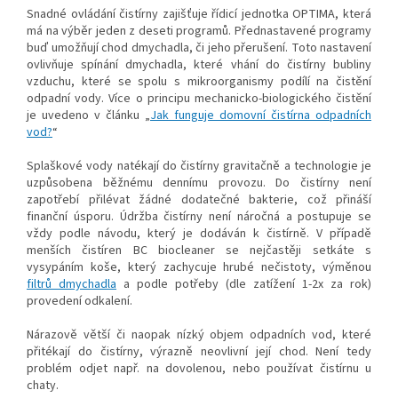
Snadné ovládání čistírny zajišťuje řídicí jednotka OPTIMA, která
má na výběr jeden z deseti programů. Přednastavené programy
buď umožňují chod dmychadla, či jeho přerušení. Toto nastavení
ovlivňuje spínání dmychadla, které vhání do čistírny bubliny
vzduchu, které se spolu s mikroorganismy podílí na čistění
odpadní vody. Více o principu mechanicko-biologického čistění
je uvedeno v článku „
Jak funguje domovní čistírna odpadních
vod?
“
Splaškové vody natékají do čistírny gravitačně a technologie je
uzpůsobena běžnému dennímu provozu. Do čistírny není
zapotřebí přilévat žádné dodatečné bakterie, což přináší
finanční úsporu. Údržba čistírny není náročná a postupuje se
vždy podle návodu, který je dodáván k čistírně. V případě
menších čistíren BC biocleaner se nejčastěji setkáte s
vysypáním koše, který zachycuje hrubé nečistoty, výměnou
filtrů dmychadla
a podle potřeby (dle zatížení 1-2x za rok)
provedení odkalení.
Nárazově větší či naopak nízký objem odpadních vod, které
přitékají do čistírny, výrazně neovlivní její chod. Není tedy
problém odjet např. na dovolenou, nebo používat čistírnu u
chaty.