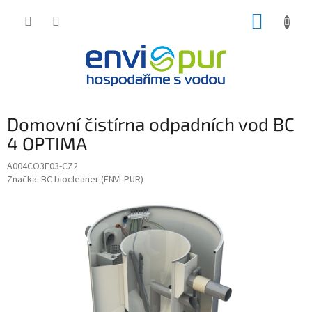
Přejít
NÁKUP
na
obsah
KOŠÍK
Domovní čistírna odpadních vod BC
4 OPTIMA
A004CO3F03-CZ2
Značka:
BC biocleaner (ENVI-PUR)