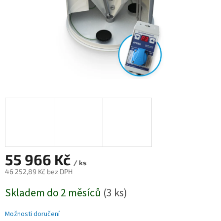
55 966 Kč
/ ks
46 252,89 Kč bez DPH
Měrná
Skladem do 2 měsíců
(3 ks)
cena:
Možnosti doručení