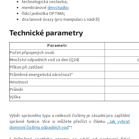
technologická vestavba;
membránové
dmychadlo
;
řídicí jednotka OPTIMA;
dva lanové úvazy (pro manipulaci s nádrží)
Technické parametry
Parametr
Počet připojených osob
Množství odpadních vod za den (Q24)
d
Příkon při zatížení
Průměrná energetická náročnost*
Hmotnost
Průměr
Výška
Výběr správného typu a velikosti čistírny je zásadní pro zajištění
správné funkce. Více si můžete přečíst v článku „
Jak vybrat
domovní čistírnu odpadních vod
“?