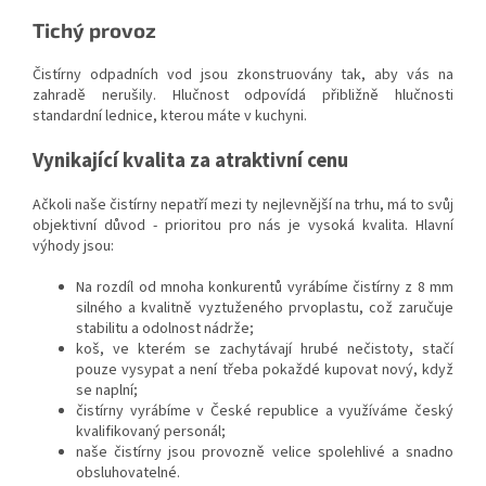
Tichý provoz
Čistírny odpadních vod jsou zkonstruovány tak, aby vás na
zahradě nerušily. Hlučnost odpovídá přibližně hlučnosti
standardní lednice, kterou máte v kuchyni.
Vynikající kvalita za atraktivní cenu
Ačkoli naše čistírny nepatří mezi ty nejlevnější na trhu, má to svůj
objektivní důvod - prioritou pro nás je vysoká kvalita. Hlavní
výhody jsou:
Na rozdíl od mnoha konkurentů vyrábíme čistírny z 8 mm
silného a kvalitně vyztuženého prvoplastu, což zaručuje
stabilitu a odolnost nádrže;
koš, ve kterém se zachytávají hrubé nečistoty, stačí
pouze vysypat a není třeba pokaždé kupovat nový, když
se naplní;
čistírny vyrábíme v České republice a využíváme český
kvalifikovaný personál;
naše čistírny jsou provozně velice spolehlivé a snadno
obsluhovatelné.