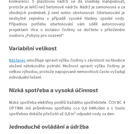
konkurencí. S plastovou nádrží se dá snadněji manipulovat,
protože je lehčí než betonové nádrže. Nádrž je samonosná a za
vhodných podmínek jí není nutno obetonovat. Obetonování je
nezbytné zejména v případě vysoké hladiny spodní vody.
Případnou potřebu obetonování vám sdělí autorizovaný
projektant. Více o instalaci čistírny se dočtete v přiloženém
souboru „Pokyny pro osazení“.
Variabilní velikost
Nástavec
umožňuje upravit výšku čistírny v závislosti na hloubce
uložení nátokového potrubí. Možnost upravit výšku čistírny je
velkou výhodou, protože napojované nemovitosti často vyžadují
individuální řešení.
Nízká spotřeba a vysoká účinnost
Nízká spotřeba elektřiny potěší každého spotřebitele. ČOV BC 4
OPTIMA má průměrnou spotřebu cca 0,6 kWh/den a s touto
3
spotřebou dokáže přečistit až 0,6 m
odpadní vody za den.
Jednoduché ovládání a údržba